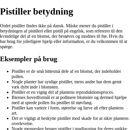
Pistiller betydning
Ordet pistiller findes ikke på dansk. Måske mener du pistiller i
betydningen af pistilleri eller pistill på engelsk, som refererer til den
kvindelige del af en blomst, der bestøves og modnes til frø. Hvis du
har brug for yderligere hjælp eller information, er du velkommen til at
spørge.
Eksempler på brug
Pistiller er de små bittesmå dele af en blomst, der indeholder
pollen.
Nogle planter har synlige pistiller, mens andre har dem gemt
væk dybt inde i blomsten.
Pistiller er en vigtig del af plantens reproduktionsproces.
Biernes hovedformål er at pollinere blomster og dermed hjælpe
med at sprede pollen fra pistiller til støvfang.
Pistiller kan variere i form, størrelse og farve alt efter plantens
art.
Det er vigtigt at beskytte pistiller mod skade for at sikre plantens
overlevelse.
Nogle mennesker bruger pistiller i madlavning for deres unikke