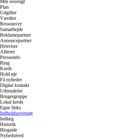
Min oversigt
Plan
Udgifter
Værdier
Ressourcer
Samarbejde
Reklamepartner
Annoncepartner
Henviser
Allieret
Presseinfo
Ring
Kreds
Hold øje
Få nyheder
Digital kontakt
Udsendelse
Brugergruppe
Lokal kreds
Egne links
Indholdsoversigt
Indlæg
Historik
Blogside
Nyhedsfeed