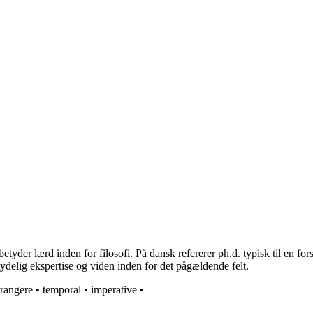
 betyder lærd inden for filosofi. På dansk refererer ph.d. typisk til en 
delig ekspertise og viden inden for det pågældende felt.
rrangere
•
temporal
•
imperative
•