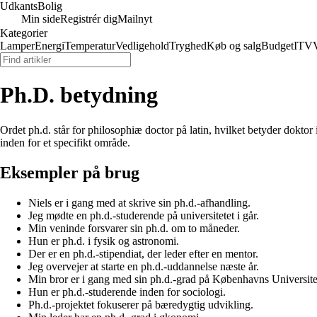
Udkants
Bolig
Min side
Registrér dig
Mailnyt
Kategorier
Lamper
Energi
Temperatur
Vedligehold
Tryghed
Køb og salg
Budget
IT
V
Ph.D. betydning
Ordet ph.d. står for philosophiæ doctor på latin, hvilket betyder dokt
inden for et specifikt område.
Eksempler på brug
Niels er i gang med at skrive sin ph.d.-afhandling.
Jeg mødte en ph.d.-studerende på universitetet i går.
Min veninde forsvarer sin ph.d. om to måneder.
Hun er ph.d. i fysik og astronomi.
Der er en ph.d.-stipendiat, der leder efter en mentor.
Jeg overvejer at starte en ph.d.-uddannelse næste år.
Min bror er i gang med sin ph.d.-grad på Københavns Universite
Hun er ph.d.-studerende inden for sociologi.
Ph.d.-projektet fokuserer på bæredygtig udvikling.