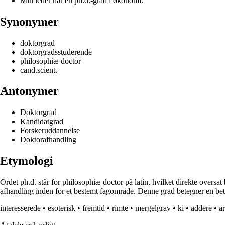
Min leder har en ph.d.-grad i økonomi.
Synonymer
doktorgrad
doktorgradsstuderende
philosophiæ doctor
cand.scient.
Antonymer
Doktorgrad
Kandidatgrad
Forskeruddannelse
Doktorafhandling
Etymologi
Ordet ph.d. står for philosophiæ doctor på latin, hvilket direkte oversat
afhandling inden for et bestemt fagområde. Denne grad betegner en bety
interesserede
•
esoterisk
•
fremtid
•
rimte
•
mergelgrav
•
ki
•
addere
•
a