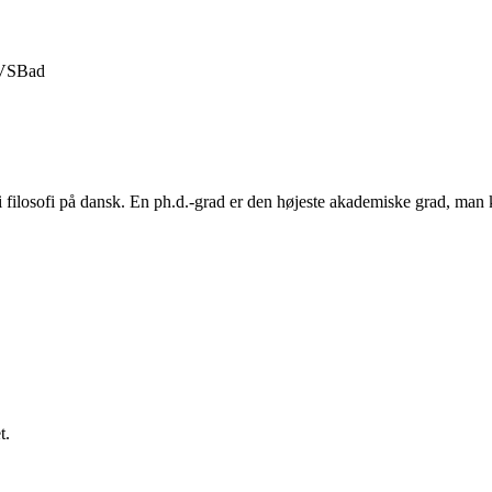
VS
Bad
or i filosofi på dansk. En ph.d.-grad er den højeste akademiske grad, m
t.