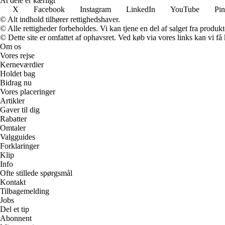
At dele er kærligt
X
Facebook
Instagram
LinkedIn
YouTube
Pin
© Alt indhold tilhører rettighedshaver.
© Alle rettigheder forbeholdes. Vi kan tjene en del af salget fra produk
© Dette site er omfattet af ophavsret. Ved køb via vores links kan vi 
Om os
Vores rejse
Kerneværdier
Holdet bag
Bidrag nu
Vores placeringer
Artikler
Gaver til dig
Rabatter
Omtaler
Valgguides
Forklaringer
Klip
Info
Ofte stillede spørgsmål
Kontakt
Tilbagemelding
Jobs
Del et tip
Abonnent