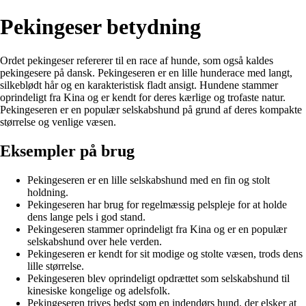
Pekingeser betydning
Ordet pekingeser refererer til en race af hunde, som også kaldes
pekingesere på dansk. Pekingeseren er en lille hunderace med langt,
silkeblødt hår og en karakteristisk fladt ansigt. Hundene stammer
oprindeligt fra Kina og er kendt for deres kærlige og trofaste natur.
Pekingeseren er en populær selskabshund på grund af deres kompakte
størrelse og venlige væsen.
Eksempler på brug
Pekingeseren er en lille selskabshund med en fin og stolt
holdning.
Pekingeseren har brug for regelmæssig pelspleje for at holde
dens lange pels i god stand.
Pekingeseren stammer oprindeligt fra Kina og er en populær
selskabshund over hele verden.
Pekingeseren er kendt for sit modige og stolte væsen, trods dens
lille størrelse.
Pekingeseren blev oprindeligt opdrættet som selskabshund til
kinesiske kongelige og adelsfolk.
Pekingeseren trives bedst som en indendørs hund, der elsker at