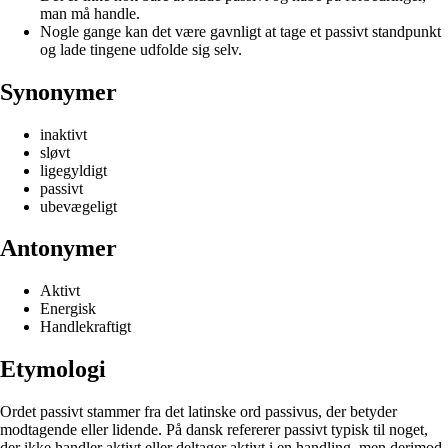
man må handle.
Nogle gange kan det være gavnligt at tage et passivt standpunkt
og lade tingene udfolde sig selv.
Synonymer
inaktivt
sløvt
ligegyldigt
passivt
ubevægeligt
Antonymer
Aktivt
Energisk
Handlekraftigt
Etymologi
Ordet passivt stammer fra det latinske ord passivus, der betyder
modtagende eller lidende. På dansk refererer passivt typisk til noget,
der ikke handler aktivt eller deltager aktivt i en handling, men derimod