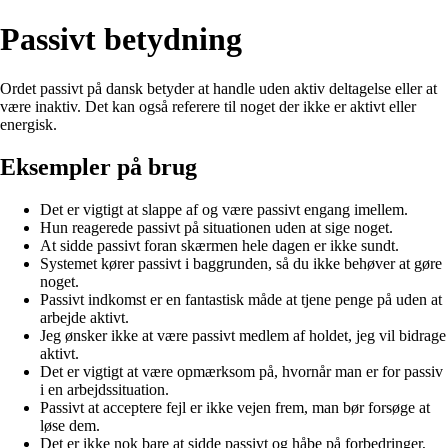
Passivt betydning
Ordet passivt på dansk betyder at handle uden aktiv deltagelse eller at
være inaktiv. Det kan også referere til noget der ikke er aktivt eller
energisk.
Eksempler på brug
Det er vigtigt at slappe af og være passivt engang imellem.
Hun reagerede passivt på situationen uden at sige noget.
At sidde passivt foran skærmen hele dagen er ikke sundt.
Systemet kører passivt i baggrunden, så du ikke behøver at gøre
noget.
Passivt indkomst er en fantastisk måde at tjene penge på uden at
arbejde aktivt.
Jeg ønsker ikke at være passivt medlem af holdet, jeg vil bidrage
aktivt.
Det er vigtigt at være opmærksom på, hvornår man er for passiv
i en arbejdssituation.
Passivt at acceptere fejl er ikke vejen frem, man bør forsøge at
løse dem.
Det er ikke nok bare at sidde passivt og håbe på forbedringer,