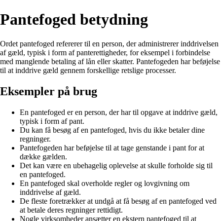
Pantefoged betydning
Ordet pantefoged refererer til en person, der administrerer inddrivelsen
af gæld, typisk i form af panterettigheder, for eksempel i forbindelse
med manglende betaling af lån eller skatter. Pantefogeden har beføjelse
til at inddrive gæld gennem forskellige retslige processer.
Eksempler på brug
En pantefoged er en person, der har til opgave at inddrive gæld,
typisk i form af pant.
Du kan få besøg af en pantefoged, hvis du ikke betaler dine
regninger.
Pantefogeden har beføjelse til at tage genstande i pant for at
dække gælden.
Det kan være en ubehagelig oplevelse at skulle forholde sig til
en pantefoged.
En pantefoged skal overholde regler og lovgivning om
inddrivelse af gæld.
De fleste foretrækker at undgå at få besøg af en pantefoged ved
at betale deres regninger rettidigt.
Nogle virksomheder ansætter en ekstern pantefoged til at