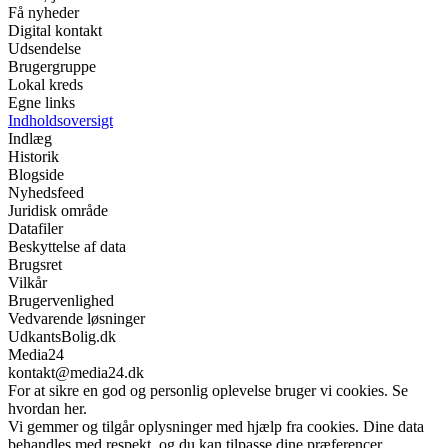
Få nyheder
Digital kontakt
Udsendelse
Brugergruppe
Lokal kreds
Egne links
Indholdsoversigt
Indlæg
Historik
Blogside
Nyhedsfeed
Juridisk område
Datafiler
Beskyttelse af data
Brugsret
Vilkår
Brugervenlighed
Vedvarende løsninger
UdkantsBolig.dk
Media24
kontakt@media24.dk
For at sikre en god og personlig oplevelse bruger vi cookies. Se
hvordan her.
Vi gemmer og tilgår oplysninger med hjælp fra cookies. Dine data
behandles med respekt, og du kan tilpasse dine præferencer