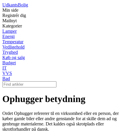
Udkants
Bolig
Min side
Registrér dig
Mailnyt
Kategorier
Lamper
Energi
Temperatur
Vedligehold
Tryghed
Køb og salg
Budget
IT
VVS
Bad
Ophugger betydning
Ordet Ophugger refererer til en virksomhed eller en person, der
køber gamle biler eller andre genstande for at skille dem ad og
genbruge materialerne. Det kaldes også skrotplads eller
skrotforhandler på dansk.