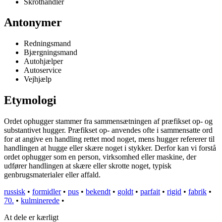
Skrothandler
Antonymer
Redningsmand
Bjærgningsmand
Autohjælper
Autoservice
Vejhjælp
Etymologi
Ordet ophugger stammer fra sammensætningen af præfikset op- og
substantivet hugger. Præfikset op- anvendes ofte i sammensatte ord
for at angive en handling rettet mod noget, mens hugger refererer til
handlingen at hugge eller skære noget i stykker. Derfor kan vi forstå
ordet ophugger som en person, virksomhed eller maskine, der
udfører handlingen at skære eller skrotte noget, typisk
genbrugsmaterialer eller affald.
russisk
•
formidler
•
pus
•
bekendt
•
goldt
•
parfait
•
rigid
•
fabrik
•
70.
•
kulminerede
•
At dele er kærligt