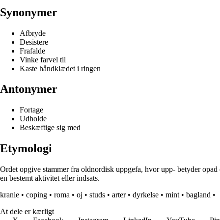
Synonymer
Afbryde
Desistere
Frafalde
Vinke farvel til
Kaste håndklædet i ringen
Antonymer
Fortage
Udholde
Beskæftige sig med
Etymologi
Ordet opgive stammer fra oldnordisk uppgefa, hvor upp- betyder opad ell
en bestemt aktivitet eller indsats.
kranie
•
coping
•
roma
•
oj
•
studs
•
arter
•
dyrkelse
•
mint
•
bagland
•
At dele er kærligt