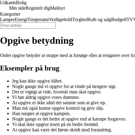
Udkants
Bolig
Min side
Registrér dig
Mailnyt
Kategorier
Lamper
Energi
Temperatur
Vedligehold
Tryghed
Køb og salg
Budget
IT
V
Opgive betydning
Ordet opgive betyder at stoppe med at forsøge eller at resignere over fo
Eksempler på brug
Jeg kan ikke opgive håbet.
Nogle gange må vi opgive for at vinde på længere sigt.
Det er vigtigt at vide, hvornår man skal opgive.
Vi bør aldrig opgive vores drømme.
At opgive er ikke altid det samme som at give op.
Man må også kunne opgive kontrol og give slip.
Han nægter at opgive kampen.
Nogle gange er det bedre at opgive end at kæmpe forgæves.
Vi skal ikke opgive troen på en bedre fremtid.
At opgive kan være det første skridt mod forandring.