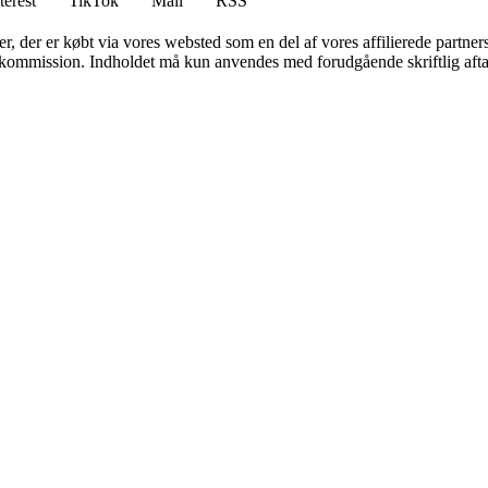
terest
TikTok
Mail
RSS
ter, der er købt via vores websted som en del af vores affilierede partne
få kommission. Indholdet må kun anvendes med forudgående skriftlig afta