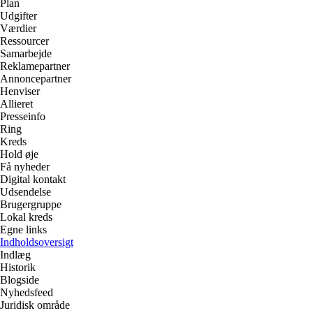
Plan
Udgifter
Værdier
Ressourcer
Samarbejde
Reklamepartner
Annoncepartner
Henviser
Allieret
Presseinfo
Ring
Kreds
Hold øje
Få nyheder
Digital kontakt
Udsendelse
Brugergruppe
Lokal kreds
Egne links
Indholdsoversigt
Indlæg
Historik
Blogside
Nyhedsfeed
Juridisk område