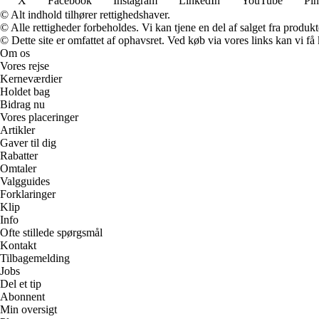
X
Facebook
Instagram
LinkedIn
YouTube
Pin
© Alt indhold tilhører rettighedshaver.
© Alle rettigheder forbeholdes. Vi kan tjene en del af salget fra produk
© Dette site er omfattet af ophavsret. Ved køb via vores links kan vi 
Om os
Vores rejse
Kerneværdier
Holdet bag
Bidrag nu
Vores placeringer
Artikler
Gaver til dig
Rabatter
Omtaler
Valgguides
Forklaringer
Klip
Info
Ofte stillede spørgsmål
Kontakt
Tilbagemelding
Jobs
Del et tip
Abonnent
Min oversigt