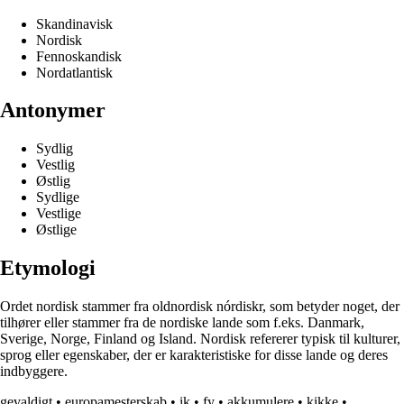
Skandinavisk
Nordisk
Fennoskandisk
Nordatlantisk
Antonymer
Sydlig
Vestlig
Østlig
Sydlige
Vestlige
Østlige
Etymologi
Ordet nordisk stammer fra oldnordisk nórdiskr, som betyder noget, der
tilhører eller stammer fra de nordiske lande som f.eks. Danmark,
Sverige, Norge, Finland og Island. Nordisk refererer typisk til kulturer,
sprog eller egenskaber, der er karakteristiske for disse lande og deres
indbyggere.
gevaldigt
•
europamesterskab
•
ik
•
fy
•
akkumulere
•
kikke
•