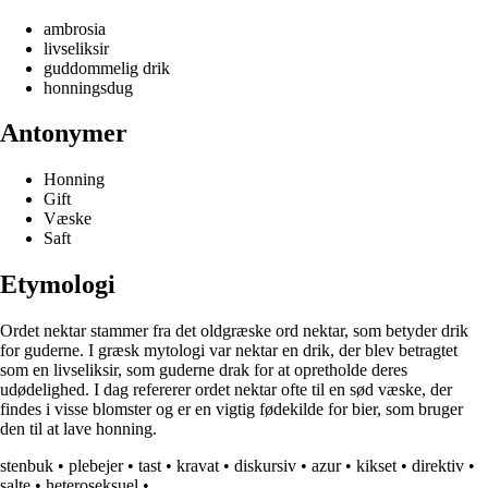
ambrosia
livseliksir
guddommelig drik
honningsdug
Antonymer
Honning
Gift
Væske
Saft
Etymologi
Ordet nektar stammer fra det oldgræske ord nektar, som betyder drik
for guderne. I græsk mytologi var nektar en drik, der blev betragtet
som en livseliksir, som guderne drak for at opretholde deres
udødelighed. I dag refererer ordet nektar ofte til en sød væske, der
findes i visse blomster og er en vigtig fødekilde for bier, som bruger
den til at lave honning.
stenbuk
•
plebejer
•
tast
•
kravat
•
diskursiv
•
azur
•
kikset
•
direktiv
•
salte
•
heteroseksuel
•