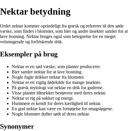
Nektar betydning
Ordet nektar kommer oprindeligt fra græsk og refererer til den søde
væske, som findes i blomster, som bier og andre insekter samler for at
lave honning. Nektar bruges også som betegnelse for en meget
velsmagende og forfriskende drik.
Eksempler på brug
Nektar er en sød væske, som planter producerer.
Bier samler nektar for at lave honning.
Nogle fugle drikker nektar fra blomster.
Nektar er en vigtig fødekilde for mange insekter.
På græsk mytologi var nektar en drik for guderne.
Visse planter tiltrækker bestøvere med deres nektar.
Nektar er rig på sukker og energi.
Hummere er kendt for deres kærlighed til nektar.
En god nektar kan være en fornøjelse for smagsløgene.
Nogle blomster dufter sødt af deres nektar.
Synonymer