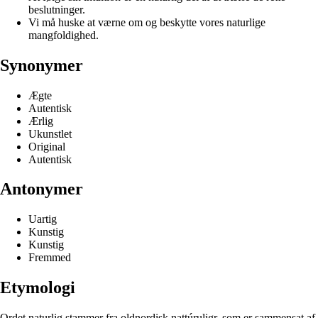
beslutninger.
Vi må huske at værne om og beskytte vores naturlige
mangfoldighed.
Synonymer
Ægte
Autentisk
Ærlig
Ukunstlet
Original
Autentisk
Antonymer
Uartig
Kunstig
Kunstig
Fremmed
Etymologi
Ordet naturlig stammer fra oldnordisk nattúruligr, som er sammensat af