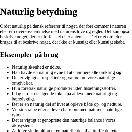
Naturlig betydning
Ordet naturlig på dansk refererer til noget, der forekommer i naturen
eller er i overensstemmelse med naturens love og regler. Det kan også
beskrive noget, der er uforfalsket eller autentisk. Det er et ord, der
bruges til at beskrive noget, der ikke er kunstigt eller kunstigt skabt.
Eksempler på brug
Naturlig skønhed er tidløs.
Han havde en naturlig evne til at charmere alle omkring sig.
Det er vigtigt at respektere og værne om vores naturlige
omgivelser.
Hun foretrak naturlige produkter uden tilsætningsstoffer.
I dag er der et stigende fokus på at leve mere naturligt og
bæredygtigt.
Det er en naturlig del af livet at opleve både op- og nedture.
Vi bør stræbe efter at leve i harmoni med naturens naturlige
rytmer.
Det er vigtigt at genoprette den naturlige balance i vores
økosystem.
At følge sin intuition er en naturlig del af at træffe de rette