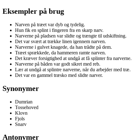
Eksempler på brug
Narven på træet var dyb og tydelig.
Hun fik en splint i fingeren fra en skarp narv.
Narverne på pladsen var slidte og trængte til udskiftning.
Det var svært at trække linen igennem narven.
Narverne i gulvet knagede, da han trådte på dem.
Træet sprækkede, da hammeren ramte narven.
Det kræver forsigtighed at undgå at få splinter fra narverne.
Narverne på båden var godt sikret med reb.
Lær at undgå at splintre narverne, når du arbejder med træ.
Det var en gammel træsko med slidte narver.
Synonymer
Dumrian
Tossehoved
Klovn
Fjols
Snarv
Antonymer