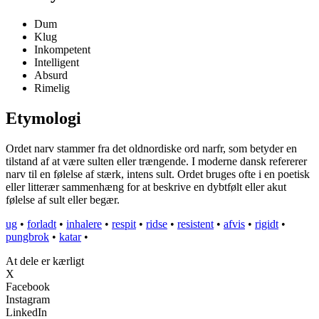
Dum
Klug
Inkompetent
Intelligent
Absurd
Rimelig
Etymologi
Ordet narv stammer fra det oldnordiske ord narfr, som betyder en
tilstand af at være sulten eller trængende. I moderne dansk refererer
narv til en følelse af stærk, intens sult. Ordet bruges ofte i en poetisk
eller litterær sammenhæng for at beskrive en dybtfølt eller akut
følelse af sult eller begær.
ug
•
forladt
•
inhalere
•
respit
•
ridse
•
resistent
•
afvis
•
rigidt
•
pungbrok
•
katar
•
At dele er kærligt
X
Facebook
Instagram
LinkedIn