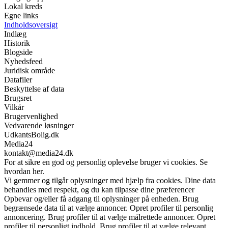
Lokal kreds
Egne links
Indholdsoversigt
Indlæg
Historik
Blogside
Nyhedsfeed
Juridisk område
Datafiler
Beskyttelse af data
Brugsret
Vilkår
Brugervenlighed
Vedvarende løsninger
UdkantsBolig.dk
Media24
kontakt@media24.dk
For at sikre en god og personlig oplevelse bruger vi cookies. Se
hvordan her.
Vi gemmer og tilgår oplysninger med hjælp fra cookies. Dine data
behandles med respekt, og du kan tilpasse dine præferencer
Opbevar og/eller få adgang til oplysninger på enheden. Brug
begrænsede data til at vælge annoncer. Opret profiler til personlig
annoncering. Brug profiler til at vælge målrettede annoncer. Opret
profiler til personligt indhold. Brug profiler til at vælge relevant