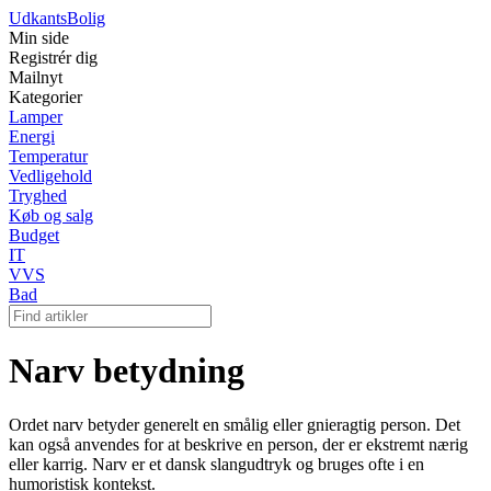
Udkants
Bolig
Min side
Registrér dig
Mailnyt
Kategorier
Lamper
Energi
Temperatur
Vedligehold
Tryghed
Køb og salg
Budget
IT
VVS
Bad
Narv betydning
Ordet narv betyder generelt en smålig eller gnieragtig person. Det
kan også anvendes for at beskrive en person, der er ekstremt nærig
eller karrig. Narv er et dansk slangudtryk og bruges ofte i en
humoristisk kontekst.