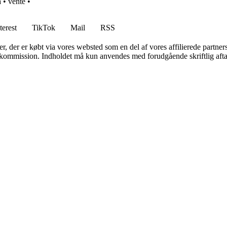
a
•
vente
•
terest
TikTok
Mail
RSS
ter, der er købt via vores websted som en del af vores affilierede partne
få kommission. Indholdet må kun anvendes med forudgående skriftlig afta