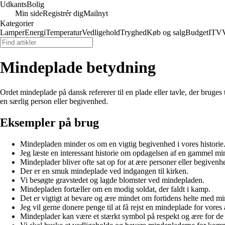
Udkants
Bolig
Min side
Registrér dig
Mailnyt
Kategorier
Lamper
Energi
Temperatur
Vedligehold
Tryghed
Køb og salg
Budget
IT
V
Mindeplade betydning
Ordet mindeplade på dansk refererer til en plade eller tavle, der bruges
en særlig person eller begivenhed.
Eksempler på brug
Mindepladen minder os om en vigtig begivenhed i vores historie
Jeg læste en interessant historie om opdagelsen af en gammel mi
Mindeplader bliver ofte sat op for at ære personer eller begivenh
Der er en smuk mindeplade ved indgangen til kirken.
Vi besøgte gravstedet og lagde blomster ved mindepladen.
Mindepladen fortæller om en modig soldat, der faldt i kamp.
Det er vigtigt at bevare og ære mindet om fortidens helte med mi
Jeg vil gerne donere penge til at få rejst en mindeplade for vores
Mindeplader kan være et stærkt symbol på respekt og ære for de