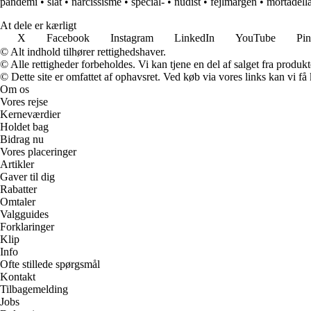
pandemi
•
slat
•
narcissisme
•
special-
•
nudist
•
fejlmargen
•
mortadell
At dele er kærligt
X
Facebook
Instagram
LinkedIn
YouTube
Pin
© Alt indhold tilhører rettighedshaver.
© Alle rettigheder forbeholdes. Vi kan tjene en del af salget fra produk
© Dette site er omfattet af ophavsret. Ved køb via vores links kan vi 
Om os
Vores rejse
Kerneværdier
Holdet bag
Bidrag nu
Vores placeringer
Artikler
Gaver til dig
Rabatter
Omtaler
Valgguides
Forklaringer
Klip
Info
Ofte stillede spørgsmål
Kontakt
Tilbagemelding
Jobs