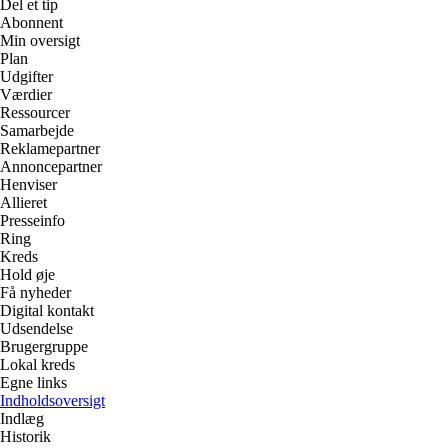
Del et tip
Abonnent
Min oversigt
Plan
Udgifter
Værdier
Ressourcer
Samarbejde
Reklamepartner
Annoncepartner
Henviser
Allieret
Presseinfo
Ring
Kreds
Hold øje
Få nyheder
Digital kontakt
Udsendelse
Brugergruppe
Lokal kreds
Egne links
Indholdsoversigt
Indlæg
Historik