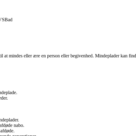
VS
Bad
 til at mindes eller ære en person eller begivenhed. Mindeplader kan fin
.
ndeplade.
eder.
ndeplader.
 afdøde nabo.
 afdøde.