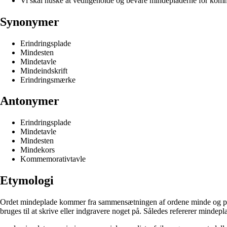
Vi skal huske at vedligeholde og bevare mindepladerne for kom
Synonymer
Erindringsplade
Mindesten
Mindetavle
Mindeindskrift
Erindringsmærke
Antonymer
Erindringsplade
Mindetavle
Mindesten
Mindekors
Kommemorativtavle
Etymologi
Ordet mindeplade kommer fra sammensætningen af ordene minde og plade. 
bruges til at skrive eller indgravere noget på. Således refererer mindepla