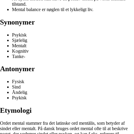
tilstand.
Mental balance er nøglen til et lykkeligt liv.
Synonymer
Psykisk
Sjælelig
Mentalt
Kognitiv
Tanke-
Antonymer
Fysisk
Sind
Åndelig
Psykisk
Etymologi
Ordet mental stammer fra det latinske ord mentālis, som betyder af
sindet eller mentalt. På dansk bruges ordet mental ofte til at beskrive
noget, der vedrører sindet eller psyken, og kan f.eks. referere til