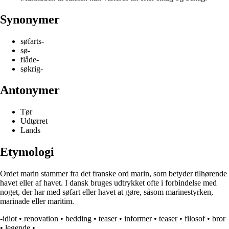
Synonymer
søfarts-
sø-
flåde-
søkrig-
Antonymer
Tør
Udtørret
Lands
Etymologi
Ordet marin stammer fra det franske ord marin, som betyder tilhørende
havet eller af havet. I dansk bruges udtrykket ofte i forbindelse med
noget, der har med søfart eller havet at gøre, såsom marinestyrken,
marinade eller maritim.
-idiot
•
renovation
•
bedding
•
teaser
•
informer
•
teaser
•
filosof
•
bror
•
legende
•