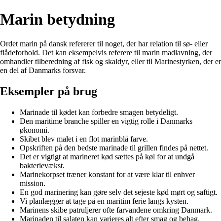
Marin betydning
Ordet marin på dansk refererer til noget, der har relation til sø- eller
flådeforhold. Det kan eksempelvis referere til marin madlavning, der
omhandler tilberedning af fisk og skaldyr, eller til Marinestyrken, der er
en del af Danmarks forsvar.
Eksempler på brug
Marinade til kødet kan forbedre smagen betydeligt.
Den maritime branche spiller en vigtig rolle i Danmarks
økonomi.
Skibet blev malet i en flot marinblå farve.
Opskriften på den bedste marinade til grillen findes på nettet.
Det er vigtigt at marineret kød sættes på køl for at undgå
bakterievækst.
Marinekorpset træner konstant for at være klar til enhver
mission.
En god marinering kan gøre selv det sejeste kød mørt og saftigt.
Vi planlægger at tage på en maritim ferie langs kysten.
Marinens skibe patruljerer ofte farvandene omkring Danmark.
Marinaden til salaten kan varieres alt efter smag og behag.