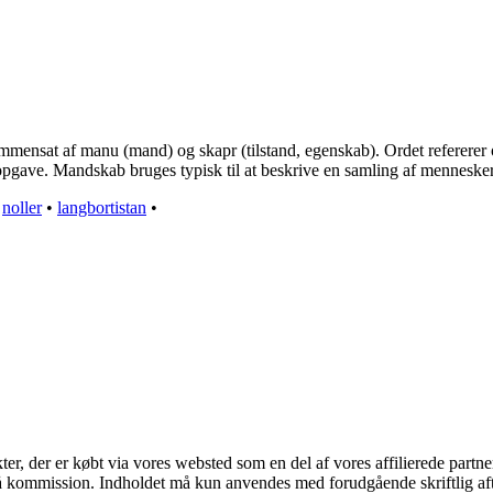
ensat af manu (mand) og skapr (tilstand, egenskab). Ordet refererer o
k opgave. Mandskab bruges typisk til at beskrive en samling af mennesker
•
noller
•
langbortistan
•
kter, der er købt via vores websted som en del af vores affilierede part
 få kommission. Indholdet må kun anvendes med forudgående skriftlig aft