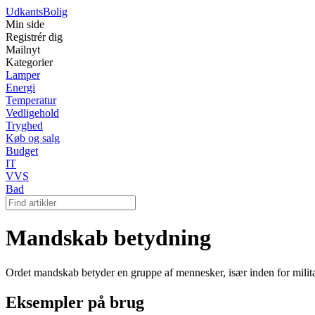
Udkants
Bolig
Min side
Registrér dig
Mailnyt
Kategorier
Lamper
Energi
Temperatur
Vedligehold
Tryghed
Køb og salg
Budget
IT
VVS
Bad
Mandskab betydning
Ordet mandskab betyder en gruppe af mennesker, især inden for militære
Eksempler på brug