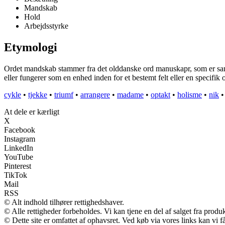
Mandskab
Hold
Arbejdsstyrke
Etymologi
Ordet mandskab stammer fra det olddanske ord manuskapr, som er samm
eller fungerer som en enhed inden for et bestemt felt eller en specifi
cykle
•
tjekke
•
triumf
•
arrangere
•
madame
•
optakt
•
holisme
•
nik
At dele er kærligt
X
Facebook
Instagram
LinkedIn
YouTube
Pinterest
TikTok
Mail
RSS
© Alt indhold tilhører rettighedshaver.
© Alle rettigheder forbeholdes. Vi kan tjene en del af salget fra produ
© Dette site er omfattet af ophavsret. Ved køb via vores links kan vi