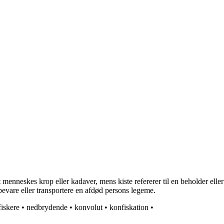
dødt menneskes krop eller kadaver, mens kiste refererer til en beholder ell
 opbevare eller transportere en afdød persons legeme.
iskere
•
nedbrydende
•
konvolut
•
konfiskation
•