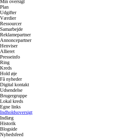
Min oversigt
Plan
Udgifter
Værdier
Ressourcer
Samarbejde
Reklamepartner
Annoncepartner
Henviser
Allieret
Presseinfo
Ring
Kreds
Hold øje
Få nyheder
Digital kontakt
Udsendelse
Brugergruppe
Lokal kreds
Egne links
Indholdsoversigt
Indlæg
Historik
Blogside
Nyhedsfeed