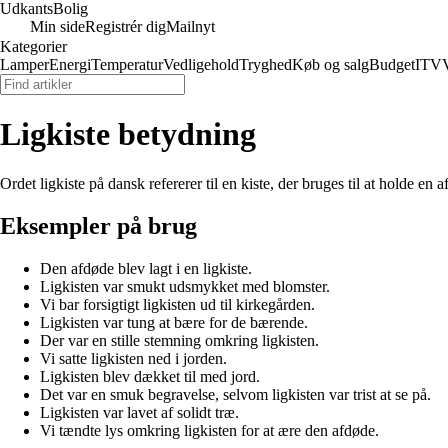
Udkants
Bolig
Min side
Registrér dig
Mailnyt
Kategorier
Lamper
Energi
Temperatur
Vedligehold
Tryghed
Køb og salg
Budget
IT
V
Ligkiste betydning
Ordet ligkiste på dansk refererer til en kiste, der bruges til at holde en
Eksempler på brug
Den afdøde blev lagt i en ligkiste.
Ligkisten var smukt udsmykket med blomster.
Vi bar forsigtigt ligkisten ud til kirkegården.
Ligkisten var tung at bære for de bærende.
Der var en stille stemning omkring ligkisten.
Vi satte ligkisten ned i jorden.
Ligkisten blev dækket til med jord.
Det var en smuk begravelse, selvom ligkisten var trist at se på.
Ligkisten var lavet af solidt træ.
Vi tændte lys omkring ligkisten for at ære den afdøde.