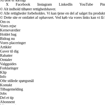
At dele er kærligt
X
Facebook
Instagram
LinkedIn
YouTube
Pin
© Alt indhold tilhører rettighedshaver.
© Alle rettigheder forbeholdes. Vi kan tjene en del af salget fra produk
© Dette site er omfattet af ophavsret. Ved køb via vores links kan vi 
Om os
Vores rejse
Kerneværdier
Holdet bag
Bidrag nu
Vores placeringer
Artikler
Gaver til dig
Rabatter
Omtaler
Valgguides
Forklaringer
Klip
Info
Ofte stillede spørgsmål
Kontakt
Tilbagemelding
Jobs
Del et tip
Abonnent