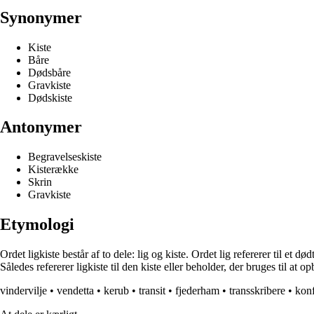
Synonymer
Kiste
Båre
Dødsbåre
Gravkiste
Dødskiste
Antonymer
Begravelseskiste
Kisterække
Skrin
Gravkiste
Etymologi
Ordet ligkiste består af to dele: lig og kiste. Ordet lig refererer til et 
Således refererer ligkiste til den kiste eller beholder, der bruges til at
vindervilje
•
vendetta
•
kerub
•
transit
•
fjederham
•
transskribere
•
konf