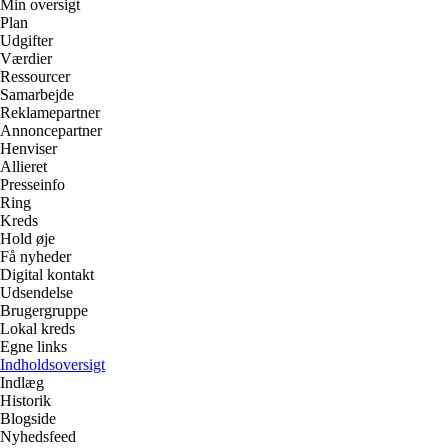
Min oversigt
Plan
Udgifter
Værdier
Ressourcer
Samarbejde
Reklamepartner
Annoncepartner
Henviser
Allieret
Presseinfo
Ring
Kreds
Hold øje
Få nyheder
Digital kontakt
Udsendelse
Brugergruppe
Lokal kreds
Egne links
Indholdsoversigt
Indlæg
Historik
Blogside
Nyhedsfeed