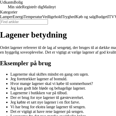
Udkants
Bolig
Min side
Registrér dig
Mailnyt
Kategorier
Lamper
Energi
Temperatur
Vedligehold
Tryghed
Køb og salg
Budget
IT
V
Lagener betydning
Ordet lagener refererer til de lag af sengetøj, der bruges til at dække 
en hyggelig soveoplevelse. Det er vigtigt at vælge lagener af god kval
Eksempler på brug
Lagenerne skal skiftes mindst en gang om ugen.
Jeg foretrækker lagener af bomuld.
Hvor mange lagener skal vi købe til sommerhuset?
Jeg kan godt lide bløde og behagelige lagener.
Lagenerne i butikken var på tilbud.
Der er brug for nye lagener til gæsteværelset.
Jeg købte et sæt nye lagener i en flot farve.
Vi har brug for ekstra lange lagener til sengen.
Det er vigtigt at have rene lagener på sengen.