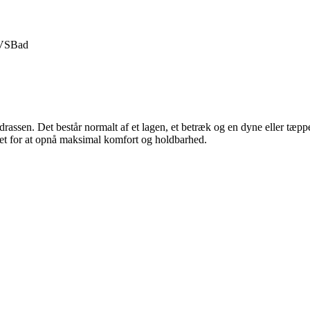
VS
Bad
madrassen. Det består normalt af et lagen, et betræk og en dyne eller tæ
itet for at opnå maksimal komfort og holdbarhed.