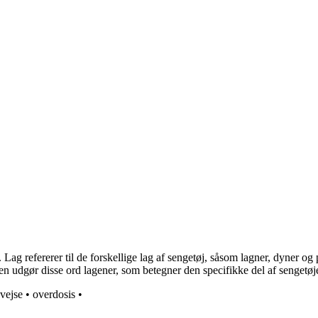
g refererer til de forskellige lag af sengetøj, såsom lagner, dyner og p
en udgør disse ord lagener, som betegner den specifikke del af sengetøj
svejse
•
overdosis
•