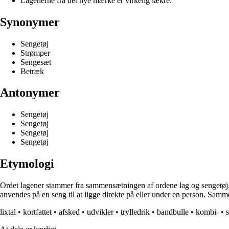
Lagenerne fra det nye mærke er virkelig lækre.
Synonymer
Sengetøj
Strømper
Sengesæt
Betræk
Antonymer
Sengetøj
Sengetøj
Sengetøj
Sengetøj
Etymologi
Ordet lagener stammer fra sammensætningen af ordene lag og sengetøj. La
anvendes på en seng til at ligge direkte på eller under en person. Samm
lixtal
•
kortfattet
•
afsked
•
udvikler
•
trylledrik
•
bandbulle
•
kombi-
•