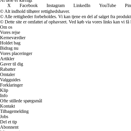
At dele er kærligt
X
Facebook
Instagram
LinkedIn
YouTube
Pin
© Alt indhold tilhører rettighedshaver.
© Alle rettigheder forbeholdes. Vi kan tjene en del af salget fra produk
© Dette site er omfattet af ophavsret. Ved køb via vores links kan vi 
Om os
Vores rejse
Kerneværdier
Holdet bag
Bidrag nu
Vores placeringer
Artikler
Gaver til dig
Rabatter
Omtaler
Valgguides
Forklaringer
Klip
Info
Ofte stillede spørgsmål
Kontakt
Tilbagemelding
Jobs
Del et tip
Abonnent