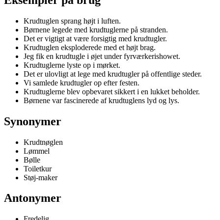
Krudtuglen sprang højt i luften.
Børnene legede med krudtuglerne på stranden.
Det er vigtigt at være forsigtig med krudtugler.
Krudtuglen eksploderede med et højt brag.
Jeg fik en krudtugle i øjet under fyrværkerishowet.
Krudtuglerne lyste op i mørket.
Det er ulovligt at lege med krudtugler på offentlige steder.
Vi samlede krudtugler op efter festen.
Krudtuglerne blev opbevaret sikkert i en lukket beholder.
Børnene var fascinerede af krudtuglens lyd og lys.
Synonymer
Krudtnøglen
Lømmel
Bølle
Toiletkur
Støj-maker
Antonymer
Fredelig