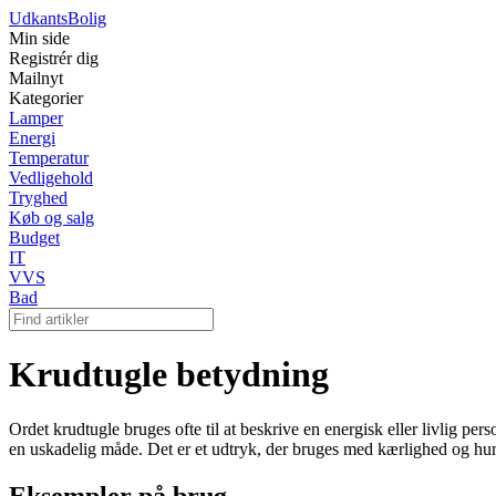
Udkants
Bolig
Min side
Registrér dig
Mailnyt
Kategorier
Lamper
Energi
Temperatur
Vedligehold
Tryghed
Køb og salg
Budget
IT
VVS
Bad
Krudtugle betydning
Ordet krudtugle bruges ofte til at beskrive en energisk eller livlig person
en uskadelig måde. Det er et udtryk, der bruges med kærlighed og hu
Eksempler på brug