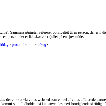
kugle). Sammensætningen refererer oprindeligt til en person, der er livl
 en person, der er lidt skør eller fjollet på en sjov måde.
middag
•
protokol
•
bom
•
afkog
•
kter, der er købt via vores websted som en del af vores affilierede part
 få kommission. Indholdet må kun anvendes med forudgående skriftlig aft