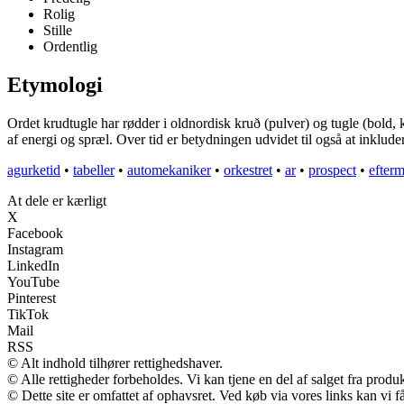
Rolig
Stille
Ordentlig
Etymologi
Ordet krudtugle har rødder i oldnordisk kruð (pulver) og tugle (bold, 
af energi og spræl. Over tid er betydningen udvidet til også at inkludere
agurketid
•
tabeller
•
automekaniker
•
orkestret
•
ar
•
prospect
•
efter
At dele er kærligt
X
Facebook
Instagram
LinkedIn
YouTube
Pinterest
TikTok
Mail
RSS
© Alt indhold tilhører rettighedshaver.
© Alle rettigheder forbeholdes. Vi kan tjene en del af salget fra produ
© Dette site er omfattet af ophavsret. Ved køb via vores links kan vi