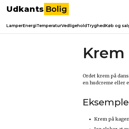
Udkants
Bolig
Lamper
Energi
Temperatur
Vedligehold
Tryghed
Køb og sal
Krem 
Ordet krem på dansk
en hudcreme eller e
Eksemple
Krem på kagen 
Jeg elsker at p