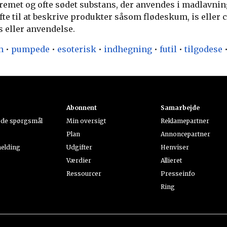
 cremet og ofte sødet substans, der anvendes i madlavnin
fte til at beskrive produkter såsom flødeskum, is eller 
 eller anvendelse.
h
•
pumpede
•
esoterisk
•
indhegning
•
futil
•
tilgodese
Abonnent
Samarbejde
lede spørgsmål
Min oversigt
Reklamepartner
Plan
Annoncepartner
elding
Udgifter
Henviser
Værdier
Allieret
Ressourcer
Presseinfo
Ring