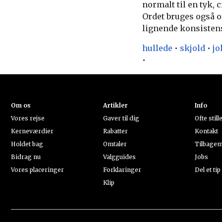
normalt til en tyk,
Ordet bruges også o
lignende konsistens
hullede
•
skjold
•
jo
•
Om os
Artikler
Info
Vores rejse
Gaver til dig
Ofte stil
Kerneværdier
Rabatter
Kontakt
Holdet bag
Omtaler
Tilbagem
Bidrag nu
Valgguides
Jobs
Vores placeringer
Forklaringer
Del et tip
Klip