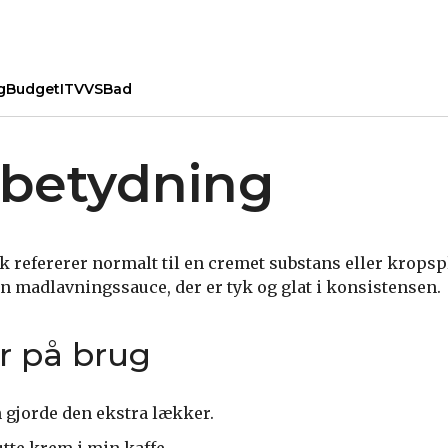
g
Budget
IT
VVS
Bad
betydning
 refererer normalt til en cremet substans eller krops
n madlavningssauce, der er tyk og glat i konsistensen.
r på brug
gjorde den ekstra lækker.
utte krem i min kaffe.