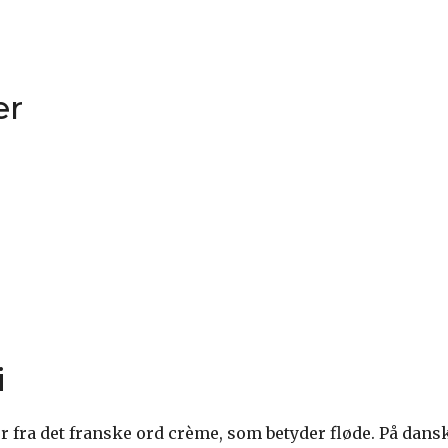
er
i
fra det franske ord crème, som betyder fløde. På dans