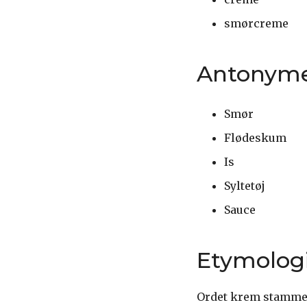
smørcreme
Antonym
Smør
Flødeskum
Is
Syltetøj
Sauce
Etymolog
Ordet krem stammer 