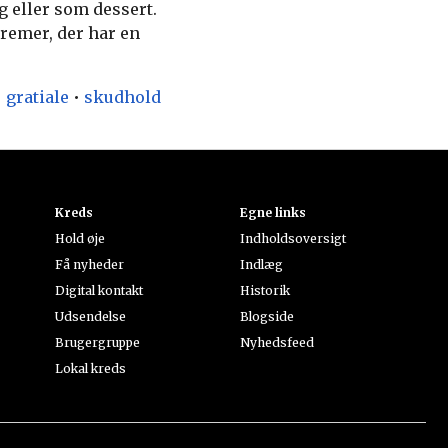
g eller som dessert.
cremer, der har en
•
gratiale
•
skudhold
Kreds
Egne links
Hold øje
Indholdsoversigt
Få nyheder
Indlæg
Digital kontakt
Historik
Udsendelse
Blogside
Brugergruppe
Nyhedsfeed
Lokal kreds