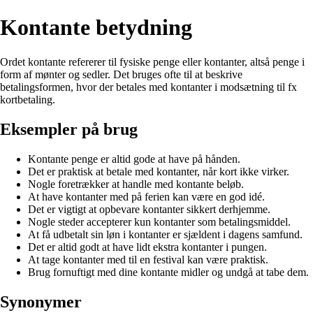
Kontante betydning
Ordet kontante refererer til fysiske penge eller kontanter, altså penge i
form af mønter og sedler. Det bruges ofte til at beskrive
betalingsformen, hvor der betales med kontanter i modsætning til fx
kortbetaling.
Eksempler på brug
Kontante penge er altid gode at have på hånden.
Det er praktisk at betale med kontanter, når kort ikke virker.
Nogle foretrækker at handle med kontante beløb.
At have kontanter med på ferien kan være en god idé.
Det er vigtigt at opbevare kontanter sikkert derhjemme.
Nogle steder accepterer kun kontanter som betalingsmiddel.
At få udbetalt sin løn i kontanter er sjældent i dagens samfund.
Det er altid godt at have lidt ekstra kontanter i pungen.
At tage kontanter med til en festival kan være praktisk.
Brug fornuftigt med dine kontante midler og undgå at tabe dem.
Synonymer