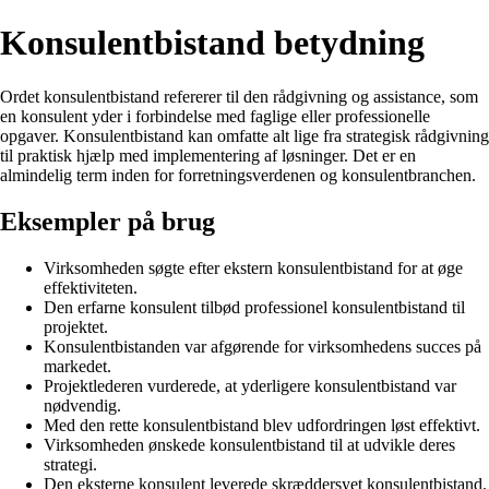
Konsulentbistand betydning
Ordet konsulentbistand refererer til den rådgivning og assistance, som
en konsulent yder i forbindelse med faglige eller professionelle
opgaver. Konsulentbistand kan omfatte alt lige fra strategisk rådgivning
til praktisk hjælp med implementering af løsninger. Det er en
almindelig term inden for forretningsverdenen og konsulentbranchen.
Eksempler på brug
Virksomheden søgte efter ekstern konsulentbistand for at øge
effektiviteten.
Den erfarne konsulent tilbød professionel konsulentbistand til
projektet.
Konsulentbistanden var afgørende for virksomhedens succes på
markedet.
Projektlederen vurderede, at yderligere konsulentbistand var
nødvendig.
Med den rette konsulentbistand blev udfordringen løst effektivt.
Virksomheden ønskede konsulentbistand til at udvikle deres
strategi.
Den eksterne konsulent leverede skræddersyet konsulentbistand.