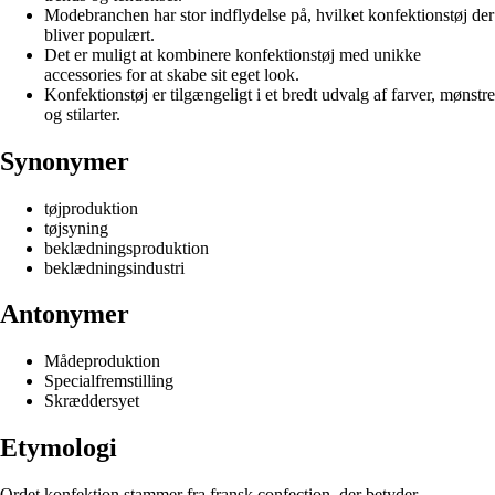
Modebranchen har stor indflydelse på, hvilket konfektionstøj der
bliver populært.
Det er muligt at kombinere konfektionstøj med unikke
accessories for at skabe sit eget look.
Konfektionstøj er tilgængeligt i et bredt udvalg af farver, mønstre
og stilarter.
Synonymer
tøjproduktion
tøjsyning
beklædningsproduktion
beklædningsindustri
Antonymer
Mådeproduktion
Specialfremstilling
Skræddersyet
Etymologi
Ordet konfektion stammer fra fransk confection, der betyder