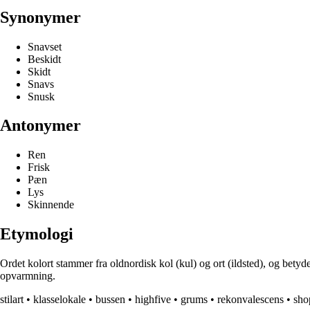
Synonymer
Snavset
Beskidt
Skidt
Snavs
Snusk
Antonymer
Ren
Frisk
Pæn
Lys
Skinnende
Etymologi
Ordet kolort stammer fra oldnordisk kol (kul) og ort (ildsted), og betyder
opvarmning.
stilart
•
klasselokale
•
bussen
•
highfive
•
grums
•
rekonvalescens
•
sho