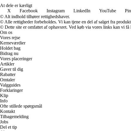
At dele er kærligt
X
Facebook
Instagram
LinkedIn
YouTube
Pin
© Alt indhold tilhører rettighedshaver.
© Alle rettigheder forbeholdes. Vi kan tjene en del af salget fra produk
© Dette site er omfattet af ophavsret. Ved køb via vores links kan vi 
Om os
Vores rejse
Kerneværdier
Holdet bag
Bidrag nu
Vores placeringer
Artikler
Gaver til dig
Rabatter
Omtaler
Valgguides
Forklaringer
Klip
Info
Ofte stillede spørgsmål
Kontakt
Tilbagemelding
Jobs
Del et tip