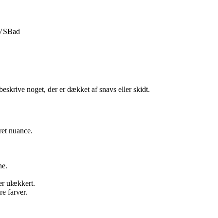
VS
Bad
beskrive noget, der er dækket af snavs eller skidt.
ret nuance.
ne.
er ulækkert.
re farver.