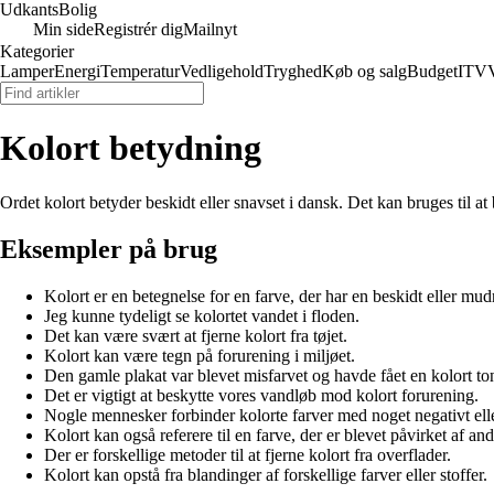
Udkants
Bolig
Min side
Registrér dig
Mailnyt
Kategorier
Lamper
Energi
Temperatur
Vedligehold
Tryghed
Køb og salg
Budget
IT
V
Kolort betydning
Ordet kolort betyder beskidt eller snavset i dansk. Det kan bruges til at 
Eksempler på brug
Kolort er en betegnelse for en farve, der har en beskidt eller mud
Jeg kunne tydeligt se kolortet vandet i floden.
Det kan være svært at fjerne kolort fra tøjet.
Kolort kan være tegn på forurening i miljøet.
Den gamle plakat var blevet misfarvet og havde fået en kolort to
Det er vigtigt at beskytte vores vandløb mod kolort forurening.
Nogle mennesker forbinder kolorte farver med noget negativt ell
Kolort kan også referere til en farve, der er blevet påvirket af and
Der er forskellige metoder til at fjerne kolort fra overflader.
Kolort kan opstå fra blandinger af forskellige farver eller stoffer.