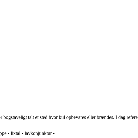
 bogstaveligt talt et sted hvor kul opbevares eller brændes. I dag referer
ppe
•
lixtal
•
lavkonjunktur
•