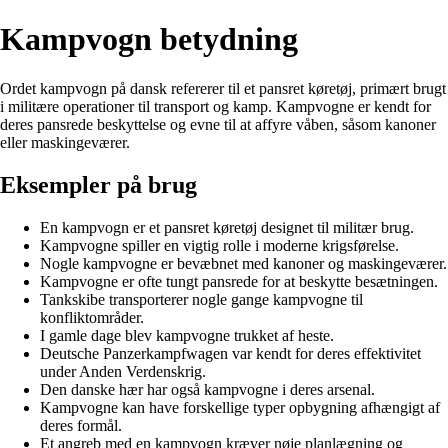
Kampvogn betydning
Ordet kampvogn på dansk refererer til et pansret køretøj, primært brugt
i militære operationer til transport og kamp. Kampvogne er kendt for
deres pansrede beskyttelse og evne til at affyre våben, såsom kanoner
eller maskingeværer.
Eksempler på brug
En kampvogn er et pansret køretøj designet til militær brug.
Kampvogne spiller en vigtig rolle i moderne krigsførelse.
Nogle kampvogne er bevæbnet med kanoner og maskingeværer.
Kampvogne er ofte tungt pansrede for at beskytte besætningen.
Tankskibe transporterer nogle gange kampvogne til
konfliktområder.
I gamle dage blev kampvogne trukket af heste.
Deutsche Panzerkampfwagen var kendt for deres effektivitet
under Anden Verdenskrig.
Den danske hær har også kampvogne i deres arsenal.
Kampvogne kan have forskellige typer opbygning afhængigt af
deres formål.
Et angreb med en kampvogn kræver nøje planlægning og