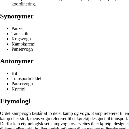
koordinering.
Synonymer
Panzer
Tankskib
Krigsvogn
Kampkøretøj
Panservogn
Antonymer
Bil
Transportmiddel
Panservogn
Køretøj
Etymologi
Ordet kampvogn består af to dele: kamp og vogn. Kamp refererer til en
kamp eller strid, mens vogn refererer til et køretøj designet til transport.
Derfor kan etymologisk set kampvogn oversættes til et køretøj designet
til kamp eller strid, hvilket typisk refererer til en pansret militærkøretøj.