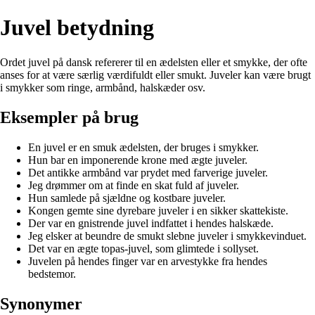
Juvel betydning
Ordet juvel på dansk refererer til en ædelsten eller et smykke, der ofte
anses for at være særlig værdifuldt eller smukt. Juveler kan være brugt
i smykker som ringe, armbånd, halskæder osv.
Eksempler på brug
En juvel er en smuk ædelsten, der bruges i smykker.
Hun bar en imponerende krone med ægte juveler.
Det antikke armbånd var prydet med farverige juveler.
Jeg drømmer om at finde en skat fuld af juveler.
Hun samlede på sjældne og kostbare juveler.
Kongen gemte sine dyrebare juveler i en sikker skattekiste.
Der var en gnistrende juvel indfattet i hendes halskæde.
Jeg elsker at beundre de smukt slebne juveler i smykkevinduet.
Det var en ægte topas-juvel, som glimtede i sollyset.
Juvelen på hendes finger var en arvestykke fra hendes
bedstemor.
Synonymer