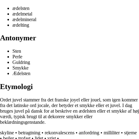
ædelsten
ædelmetal
ædelmineral
ædelting
Antonymer
Sten
Perle
Guldring
Smykke
Ædelsten
Etymologi
Ordet juvel stammer fra det franske joyel eller jouel, som igen kommer
fra det latinske ord jocale, der betyder et smykke eller et juvel. I dag
bruges juvel på dansk for at beskrive en ædelsten eller et smykke af høj
værdi, typisk brugt til at dekorere smykker eller
beklædningsgenstande.
skyline
•
betragtning
•
rekonvalescens
•
anfordring
•
milliliter
•
stjerne
•
bejler
•
trofast
•
lidet
•
vrist
•