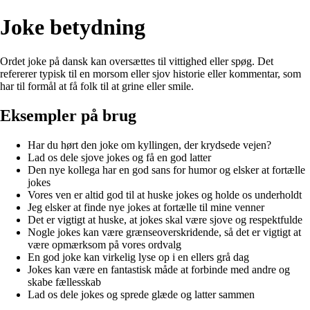
Joke betydning
Ordet joke på dansk kan oversættes til vittighed eller spøg. Det
refererer typisk til en morsom eller sjov historie eller kommentar, som
har til formål at få folk til at grine eller smile.
Eksempler på brug
Har du hørt den joke om kyllingen, der krydsede vejen?
Lad os dele sjove jokes og få en god latter
Den nye kollega har en god sans for humor og elsker at fortælle
jokes
Vores ven er altid god til at huske jokes og holde os underholdt
Jeg elsker at finde nye jokes at fortælle til mine venner
Det er vigtigt at huske, at jokes skal være sjove og respektfulde
Nogle jokes kan være grænseoverskridende, så det er vigtigt at
være opmærksom på vores ordvalg
En god joke kan virkelig lyse op i en ellers grå dag
Jokes kan være en fantastisk måde at forbinde med andre og
skabe fællesskab
Lad os dele jokes og sprede glæde og latter sammen