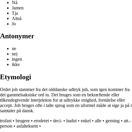
Nå
Jamen
Tja
Altså
Jo
Antonymer
ne
nej
ingen
ikke
Etymologi
Ordet joh stammer fra det olddanske udtryk juh, som igen kommer fra
det gammelsaksiske ord iu. Det bruges som en bekræftende eller
tilkendegivende interjektion for at udtrykke enighed, forståelse eller
accept. Joh bruges ofte i talte sprog som en uformel måde at sige ja på i
samtaler på dansk.
trofast
•
brugere
•
eroderet
•
deci-
•
badut
•
enkel
•
alle
•
gerning
•
att.-
person
•
asfalteksem
•