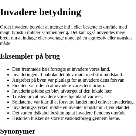
Invadere betydning
Ordet invadere betyder at trænge ind i eller besætte et område med
magt, typisk i militær sammenhæng. Det kan også anvendes mere
bredt om at indtage eller overtage noget på en aggressiv eller uønsket
måde.
Eksempler på brug
Den fremmede hær forsøgte at invadere vores land.
Invaderingen af nabolandet blev mødt med stor modstand.
Angrebet på byen var planlagt for at invadere dens forsvar.
Fienden var ude på at invadere vores territorium.
Invaderingsforsøget blev afværget af den lokale hær.
Truslen om at invadere vores hjemland var reel.
Soldaterne var klar til at forsvare landet mod enhver invadering.
Invaderingsstyrken mødte en uventet modstand i fjendelandet.
Det var en risikabel beslutning at invadere fjendens område.
Historien husker de store invasionsforsøg gennem årene.
Synonymer