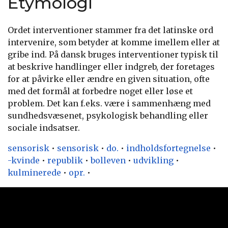
Etymologi
Ordet interventioner stammer fra det latinske ord
intervenire, som betyder at komme imellem eller at
gribe ind. På dansk bruges interventioner typisk til
at beskrive handlinger eller indgreb, der foretages
for at påvirke eller ændre en given situation, ofte
med det formål at forbedre noget eller løse et
problem. Det kan f.eks. være i sammenhæng med
sundhedsvæsenet, psykologisk behandling eller
sociale indsatser.
sensorisk
•
sensorisk
•
do.
•
indholdsfortegnelse
•
-kvinde
•
republik
•
bolleven
•
udvikling
•
kulminerede
•
opr.
•