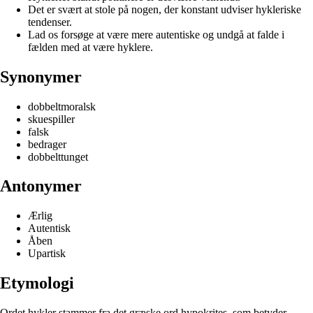
Det er svært at stole på nogen, der konstant udviser hykleriske
tendenser.
Lad os forsøge at være mere autentiske og undgå at falde i
fælden med at være hyklere.
Synonymer
dobbeltmoralsk
skuespiller
falsk
bedrager
dobbelttunget
Antonymer
Ærlig
Autentisk
Åben
Upartisk
Etymologi
Ordet hykler stammer fra det græske ord hypokrites, som betyder