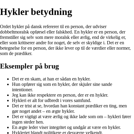
Hykler betydning
Ordet hykler på dansk refererer til en person, der udviser
dobbeltmoralsk opførsel eller falskhed. En hykler er en person, der
fremstiller sig selv som mere moralsk eller ærlig, end de virkelig er,
eller som kritiserer andre for noget, de selv er skyldige i. Det er en
betegnelse for en person, der ikke lever op til de værdier eller normer,
som de prædiker.
Eksempler på brug
Det er en skam, at han er sådan en hykler.
Hun opfører sig som en hykler, der skjuler sine sande
intentioner.
Jeg kan ikke respektere en person, der er en hykler.
Hykleri er alt for udbredt i vores samfund.
Det er trist at se, hvordan han konstant prædiker en ting, men
gør noget andet – en ægte hykler.
Det er vigtigt at være ærlig og ikke lade som om – hykleri fører
ingen steder hen.
En ægte leder viser integritet og undgår at være en hykler.
Hykleriet blandt politikere er desværre velkendt.