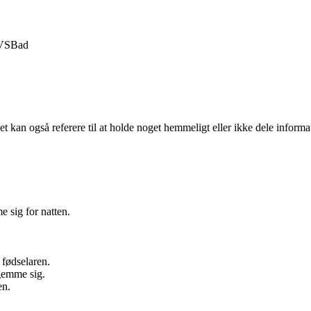
VS
Bad
et kan også referere til at holde noget hemmeligt eller ikke dele inform
e sig for natten.
 fødselaren.
 gemme sig.
en.