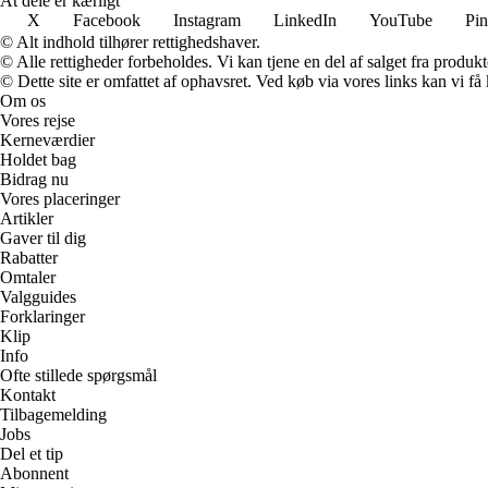
At dele er kærligt
X
Facebook
Instagram
LinkedIn
YouTube
Pin
© Alt indhold tilhører rettighedshaver.
© Alle rettigheder forbeholdes. Vi kan tjene en del af salget fra produk
© Dette site er omfattet af ophavsret. Ved køb via vores links kan vi 
Om os
Vores rejse
Kerneværdier
Holdet bag
Bidrag nu
Vores placeringer
Artikler
Gaver til dig
Rabatter
Omtaler
Valgguides
Forklaringer
Klip
Info
Ofte stillede spørgsmål
Kontakt
Tilbagemelding
Jobs
Del et tip
Abonnent