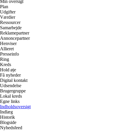
Min oversigt
Plan
Udgifter
Værdier
Ressourcer
Samarbejde
Reklamepartner
Annoncepartner
Henviser
Allieret
Presseinfo
Ring
Kreds
Hold øje
Få nyheder
Digital kontakt
Udsendelse
Brugergruppe
Lokal kreds
Egne links
Indholdsoversigt
Indlæg
Historik
Blogside
Nyhedsfeed