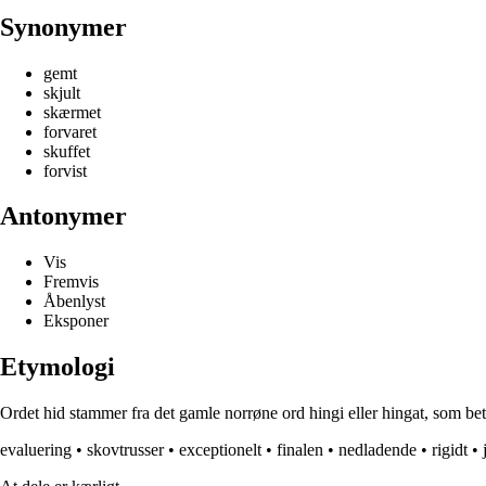
Synonymer
gemt
skjult
skærmet
forvaret
skuffet
forvist
Antonymer
Vis
Fremvis
Åbenlyst
Eksponer
Etymologi
Ordet hid stammer fra det gamle norrøne ord hingi eller hingat, som bety
evaluering
•
skovtrusser
•
exceptionelt
•
finalen
•
nedladende
•
rigidt
•