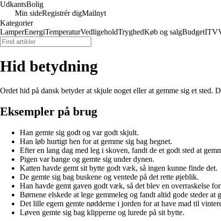
Udkants
Bolig
Min side
Registrér dig
Mailnyt
Kategorier
Lamper
Energi
Temperatur
Vedligehold
Tryghed
Køb og salg
Budget
IT
V
Hid betydning
Ordet hid på dansk betyder at skjule noget eller at gemme sig et sted. D
Eksempler på brug
Han gemte sig godt og var godt skjult.
Han løb hurtigt hen for at gemme sig bag hegnet.
Efter en lang dag med leg i skoven, fandt de et godt sted at gemm
Pigen var bange og gemte sig under dynen.
Katten havde gemt sit bytte godt væk, så ingen kunne finde det.
De gemte sig bag buskene og ventede på det rette øjeblik.
Han havde gemt gaven godt væk, så det blev en overraskelse for
Børnene elskede at lege gemmeleg og fandt altid gode steder at
Det lille egern gemte nødderne i jorden for at have mad til vinter
Løven gemte sig bag klipperne og lurede på sit bytte.