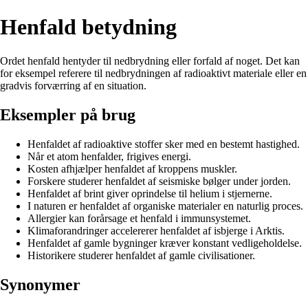
Henfald betydning
Ordet henfald hentyder til nedbrydning eller forfald af noget. Det kan
for eksempel referere til nedbrydningen af radioaktivt materiale eller en
gradvis forværring af en situation.
Eksempler på brug
Henfaldet af radioaktive stoffer sker med en bestemt hastighed.
Når et atom henfalder, frigives energi.
Kosten afhjælper henfaldet af kroppens muskler.
Forskere studerer henfaldet af seismiske bølger under jorden.
Henfaldet af brint giver oprindelse til helium i stjernerne.
I naturen er henfaldet af organiske materialer en naturlig proces.
Allergier kan forårsage et henfald i immunsystemet.
Klimaforandringer accelererer henfaldet af isbjerge i Arktis.
Henfaldet af gamle bygninger kræver konstant vedligeholdelse.
Historikere studerer henfaldet af gamle civilisationer.
Synonymer