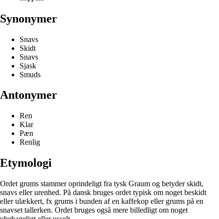
Synonymer
Snavs
Skidt
Snavs
Sjask
Smuds
Antonymer
Ren
Klar
Pæn
Renlig
Etymologi
Ordet grums stammer oprindeligt fra tysk Graum og betyder skidt,
snavs eller urenhed. På dansk bruges ordet typisk om noget beskidt
eller ulækkert, fx grums i bunden af en kaffekop eller grums på en
snavset tallerken. Ordet bruges også mere billedligt om noget
ubehageligt eller usselt.