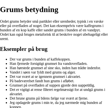
Grums betydning
Ordet grums betyder små partikler eller urenheder, typisk i en væske
eller på overfladen af noget. Det kan eksempelvis være kaffegrums i
bunden af en kop kaffe eller sandet grums i bunden af en vandpyt.
Ordet kan også bruges metaforisk til at beskrive noget ubehageligt eller
urent.
Eksempler på brug
Der var grums i bunden af kaffekoppen.
Han fjernede forsigtigt grumset fra vandoverfladen.
Han børstede grumset af sine sko, inden han trådte indenfor.
Vandet i søen var fyldt med grums og alger.
Det var svært at se igennem grumset i akvariet.
På badeværelset fandt hun grums i afløbet.
Grumset på overfladen af suppen gjorde den uappetitlig.
Det er vigtigt at rense filteret regelmæssigt for at undgå grums i
akvariet.
Det brune grums på bilens fælge var svært at fjerne.
Jeg opdagede grums i min te, da jeg nærmede mig bunden af
koppen.