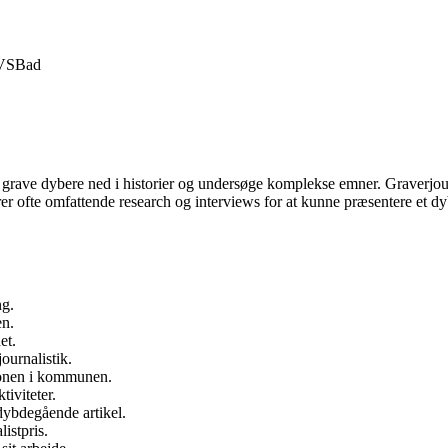
VS
Bad
 i at grave dybere ned i historier og undersøge komplekse emner. Graverjou
er ofte omfattende research og interviews for at kunne præsentere et dy
ng.
en.
et.
ournalistik.
tionen i kommunen.
tiviteter.
 dybdegående artikel.
istpris.