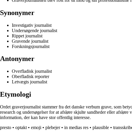
Graverjournalisten blev rost for sit mod og sin professionalisme i 
Synonymer
Investigativ journalist
Undersøgende journalist
Rippet journalist
Gravende journalist
Forskningsjournalist
Antonymer
Overfladisk journalist
Oberfladisk reporter
Letvægts journalist
Etymologi
Ordet graverjournalist stammer fra det danske verbum grave, som betyder
research og undersøgelser for at afsløre skjulte sandheder eller afsløre 
information, der kan have stor offentlig interesse.
presto
•
optakt
•
emoji
•
plebejer
•
in medias res
•
plausible
•
transskrib