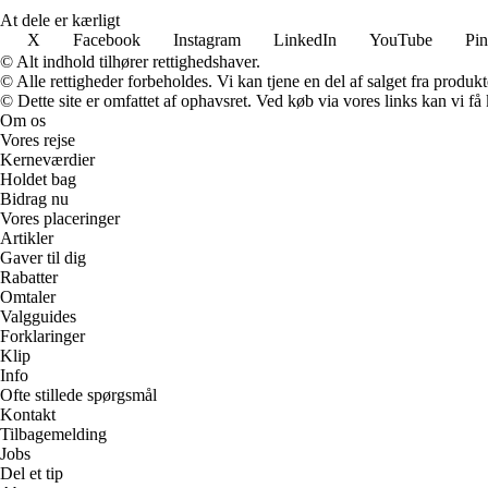
At dele er kærligt
X
Facebook
Instagram
LinkedIn
YouTube
Pin
© Alt indhold tilhører rettighedshaver.
© Alle rettigheder forbeholdes. Vi kan tjene en del af salget fra produk
© Dette site er omfattet af ophavsret. Ved køb via vores links kan vi 
Om os
Vores rejse
Kerneværdier
Holdet bag
Bidrag nu
Vores placeringer
Artikler
Gaver til dig
Rabatter
Omtaler
Valgguides
Forklaringer
Klip
Info
Ofte stillede spørgsmål
Kontakt
Tilbagemelding
Jobs
Del et tip