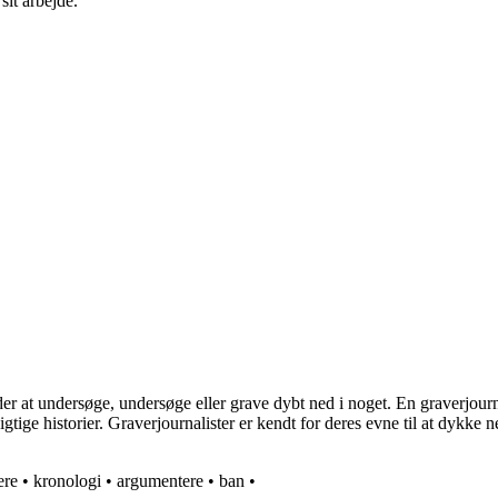
sit arbejde.
 at undersøge, undersøge eller grave dybt ned i noget. En graverjournali
vigtige historier. Graverjournalister er kendt for deres evne til at dykke
ere
•
kronologi
•
argumentere
•
ban
•