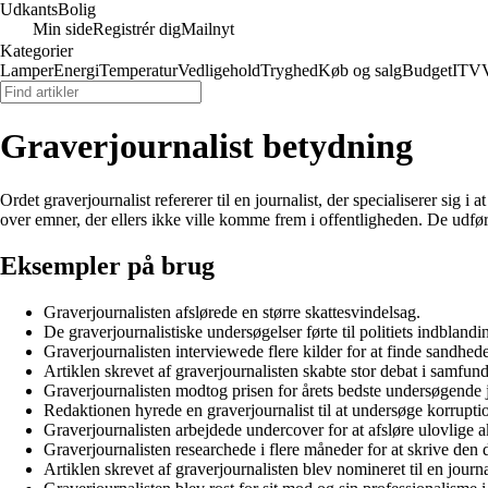
Udkants
Bolig
Min side
Registrér dig
Mailnyt
Kategorier
Lamper
Energi
Temperatur
Vedligehold
Tryghed
Køb og salg
Budget
IT
V
Graverjournalist betydning
Ordet graverjournalist refererer til en journalist, der specialiserer sig
over emner, der ellers ikke ville komme frem i offentligheden. De udfør
Eksempler på brug
Graverjournalisten afslørede en større skattesvindelsag.
De graverjournalistiske undersøgelser førte til politiets indblandi
Graverjournalisten interviewede flere kilder for at finde sandhed
Artiklen skrevet af graverjournalisten skabte stor debat i samfund
Graverjournalisten modtog prisen for årets bedste undersøgende j
Redaktionen hyrede en graverjournalist til at undersøge korrup
Graverjournalisten arbejdede undercover for at afsløre ulovlige ak
Graverjournalisten researchede i flere måneder for at skrive den
Artiklen skrevet af graverjournalisten blev nomineret til en journal