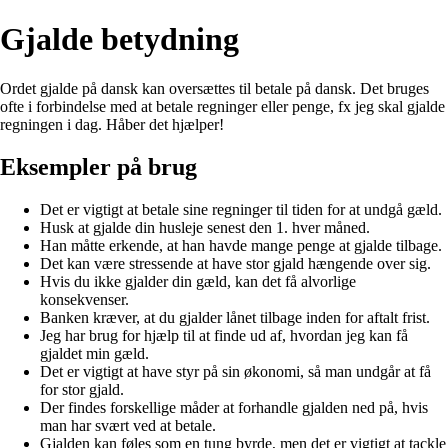
Gjalde betydning
Ordet gjalde på dansk kan oversættes til betale på dansk. Det bruges
ofte i forbindelse med at betale regninger eller penge, fx jeg skal gjalde
regningen i dag. Håber det hjælper!
Eksempler på brug
Det er vigtigt at betale sine regninger til tiden for at undgå gæld.
Husk at gjalde din husleje senest den 1. hver måned.
Han måtte erkende, at han havde mange penge at gjalde tilbage.
Det kan være stressende at have stor gjald hængende over sig.
Hvis du ikke gjalder din gæld, kan det få alvorlige
konsekvenser.
Banken kræver, at du gjalder lånet tilbage inden for aftalt frist.
Jeg har brug for hjælp til at finde ud af, hvordan jeg kan få
gjaldet min gæld.
Det er vigtigt at have styr på sin økonomi, så man undgår at få
for stor gjald.
Der findes forskellige måder at forhandle gjalden ned på, hvis
man har svært ved at betale.
Gjalden kan føles som en tung byrde, men det er vigtigt at tackle