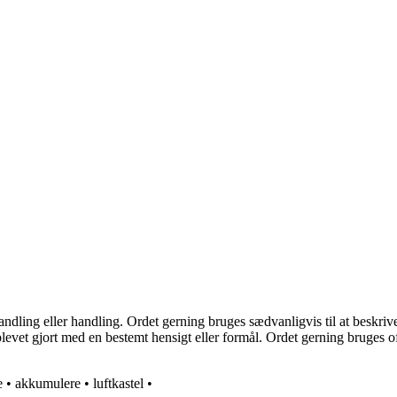
ling eller handling. Ordet gerning bruges sædvanligvis til at beskrive e
levet gjort med en bestemt hensigt eller formål. Ordet gerning bruges of
e
•
akkumulere
•
luftkastel
•