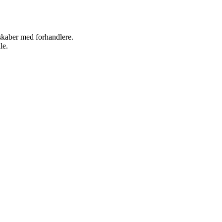
rskaber med forhandlere.
le.