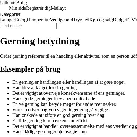
Udkants
Bolig
Min side
Registrér dig
Mailnyt
Kategorier
Lamper
Energi
Temperatur
Vedligehold
Tryghed
Køb og salg
Budget
IT
V
Gerning betydning
Ordet gerning refererer til en handling eller aktivitet, som en person u
Eksempler på brug
En gerning er handlingen eller handlingen af at gøre noget.
Han blev anklaget for sin gerning.
Det er vigtigt at overveje konsekvenserne af ens gerninger.
Hans gode gerninger blev anerkendt af alle.
En velgerning kan betyde meget for andre mennesker.
Vores motiver bag vores gerninger er også vigtige.
Han ønskede at udføre en god gerning hver dag.
En lille gerning kan have en stor effekt.
Det er vigtigt at handle i overensstemmelse med ens værdier og g
Hans dårlige gerninger hjemsøgte ham.