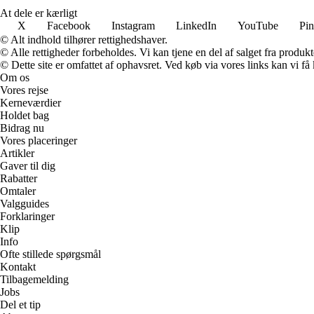
At dele er kærligt
X
Facebook
Instagram
LinkedIn
YouTube
Pin
© Alt indhold tilhører rettighedshaver.
© Alle rettigheder forbeholdes. Vi kan tjene en del af salget fra produk
© Dette site er omfattet af ophavsret. Ved køb via vores links kan vi 
Om os
Vores rejse
Kerneværdier
Holdet bag
Bidrag nu
Vores placeringer
Artikler
Gaver til dig
Rabatter
Omtaler
Valgguides
Forklaringer
Klip
Info
Ofte stillede spørgsmål
Kontakt
Tilbagemelding
Jobs
Del et tip