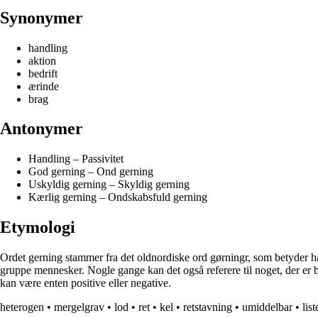
Synonymer
handling
aktion
bedrift
ærinde
brag
Antonymer
Handling – Passivitet
God gerning – Ond gerning
Uskyldig gerning – Skyldig gerning
Kærlig gerning – Ondskabsfuld gerning
Etymologi
Ordet gerning stammer fra det oldnordiske ord gørningr, som betyder hand
gruppe mennesker. Nogle gange kan det også referere til noget, der er b
kan være enten positive eller negative.
heterogen
•
mergelgrav
•
lod
•
ret
•
kel
•
retstavning
•
umiddelbar
•
list