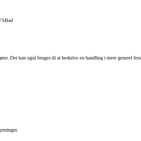
VS
Bad
dfører. Det kan også bruges til at beskrive en handling i mere generel f
erninger.