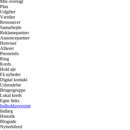
Min oversigt
Plan
Udgifter
Værdier
Ressourcer
Samarbejde
Reklamepartner
Annoncepartner
Henviser
Allieret
Presseinfo
Ring
Kreds
Hold øje
Få nyheder
Digital kontakt
Udsendelse
Brugergruppe
Lokal kreds
Egne links
Indholdsoversigt
Indlæg
Historik
Blogside
Nyhedsfeed