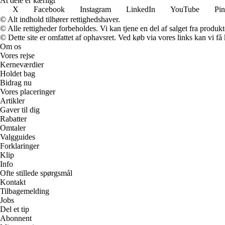
At dele er kærligt
X
Facebook
Instagram
LinkedIn
YouTube
Pin
© Alt indhold tilhører rettighedshaver.
© Alle rettigheder forbeholdes. Vi kan tjene en del af salget fra produk
© Dette site er omfattet af ophavsret. Ved køb via vores links kan vi 
Om os
Vores rejse
Kerneværdier
Holdet bag
Bidrag nu
Vores placeringer
Artikler
Gaver til dig
Rabatter
Omtaler
Valgguides
Forklaringer
Klip
Info
Ofte stillede spørgsmål
Kontakt
Tilbagemelding
Jobs
Del et tip
Abonnent