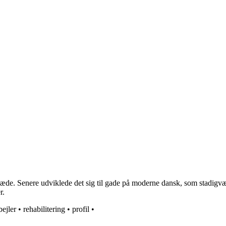
æde. Senere udviklede det sig til gade på moderne dansk, som stadigvæk r
r.
bejler
•
rehabilitering
•
profil
•