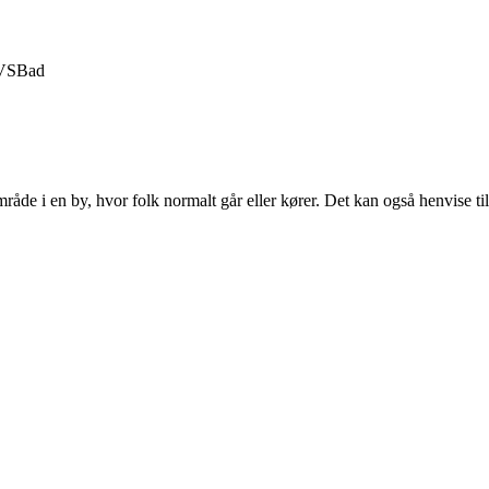
VS
Bad
område i en by, hvor folk normalt går eller kører. Det kan også henvise t