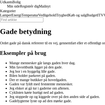
Udkants
Bolig
Min side
Registrér dig
Mailnyt
Kategorier
Lamper
Energi
Temperatur
Vedligehold
Tryghed
Køb og salg
Budget
IT
V
Gade betydning
Ordet gade på dansk refererer til en vej, gennemfart eller et offentligt 
Eksempler på brug
Mange mennesker går langs gaden hver dag.
Min favoritbutik ligger på den gade.
Jeg bor i en hyggelig lille gade.
Bilen holder parkeret på gaden.
Der er mange butikker på hovedgaden.
Gaden var fyldt med feststemte mennesker.
Jeg elsker at gå tur i gaderne om aftenen.
Cyklisten kørte hurtigt ned ad gaden.
Jeg stoppede op og kiggede over på den anden side af gaden.
Gadelygterne lyste op ad den mørke gade.