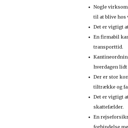
Nogle virksomh
til at blive ho
Det er vigtigt
En firmabil ka
transporttid.
Kantineordnin
hverdagen lidt
Der er stor ko
tiltrække og f
Det er vigtigt
skattefælder.
En rejseforsik
forbindelse me