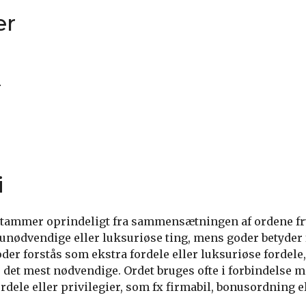
er
r
i
stammer oprindeligt fra sammensætningen af ordene fr
, unødvendige eller luksuriøse ting, mens goder betyder 
der forstås som ekstra fordele eller luksuriøse fordel
r det mest nødvendige. Ordet bruges ofte i forbindelse 
rdele eller privilegier, som fx firmabil, bonusordning ell