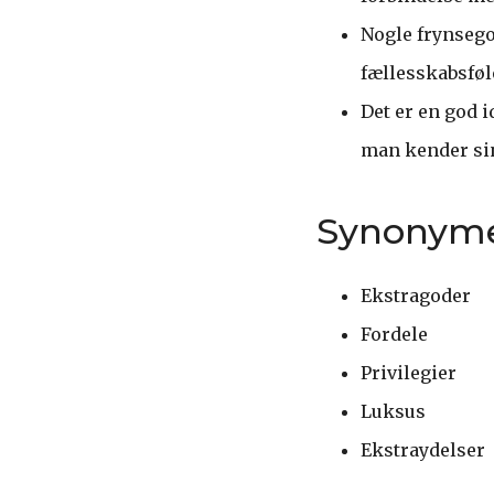
Nogle frynsego
fællesskabsføl
Det er en god i
man kender sin
Synonym
Ekstragoder
Fordele
Privilegier
Luksus
Ekstraydelser