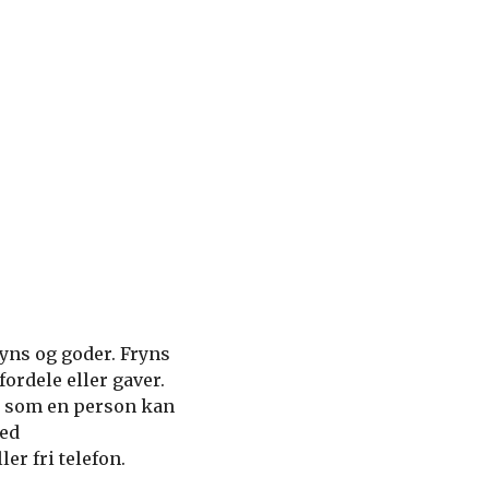
yns og goder. Fryns
fordele eller gaver.
e, som en person kan
med
er fri telefon.