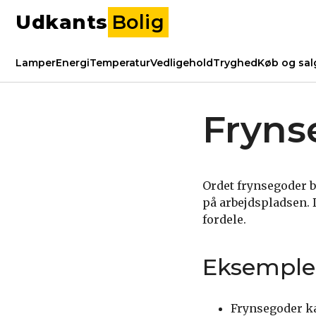
Udkants
Bolig
Lamper
Energi
Temperatur
Vedligehold
Tryghed
Køb og sal
Fryns
Ordet frynsegoder b
på arbejdspladsen. 
fordele.
Eksemple
Frynsegoder ka