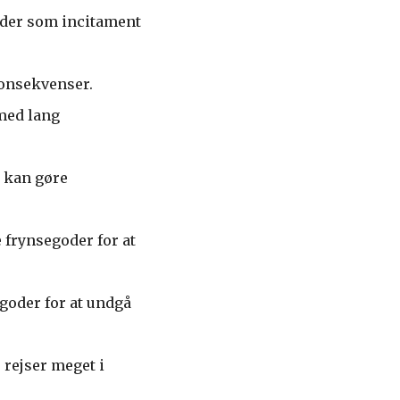
oder som incitament
konsekvenser.
 med lang
 kan gøre
 frynsegoder for at
goder for at undgå
 rejser meget i