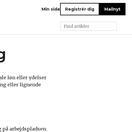
Min side
Registrér dig
Mailnyt
g
le løn eller ydelser
ng eller lignende
g på arbejdspladsen.