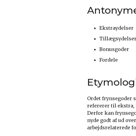
Antonym
Ekstraydelser
Tillægsydelse
Bonusgoder
Fordele
Etymolog
Ordet frynsegoder 
refererer til ekstra
Derfor kan frynsego
nyde godt af ud ove
arbejdsrelaterede fo