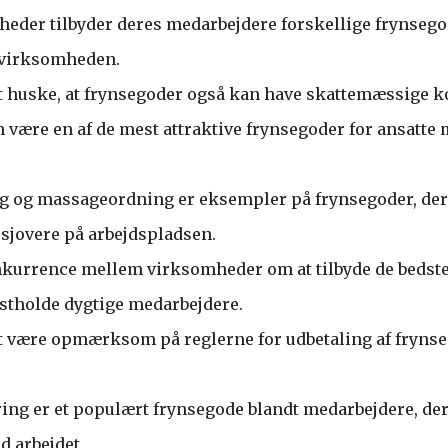
eder tilbyder deres medarbejdere forskellige frynseg
s virksomheden.
 at huske, at frynsegoder også kan have skattemæssige 
n være en af de mest attraktive frynsegoder for ansatte
g og massageordning er eksempler på frynsegoder, der
 sjovere på arbejdspladsen.
nkurrence mellem virksomheder om at tilbyde de bedste
astholde dygtige medarbejdere.
 at være opmærksom på reglerne for udbetaling af frynse
ring er et populært frynsegode blandt medarbejdere, der
d arbejdet.