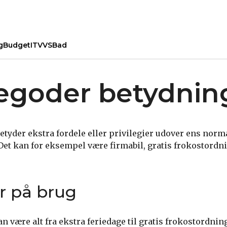
g
Budget
IT
VVS
Bad
egoder betydnin
etyder ekstra fordele eller privilegier udover ens norma
Det kan for eksempel være firmabil, gratis frokostordni
r på brug
n være alt fra ekstra feriedage til gratis frokostordnin