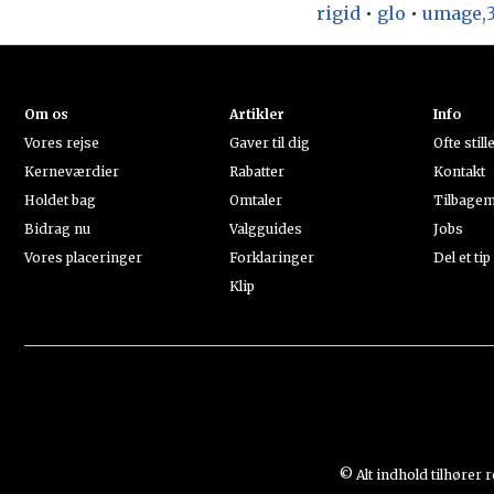
rigid
•
glo
•
umage,
Om os
Artikler
Info
Vores rejse
Gaver til dig
Ofte stil
Kerneværdier
Rabatter
Kontakt
Holdet bag
Omtaler
Tilbagem
Bidrag nu
Valgguides
Jobs
Vores placeringer
Forklaringer
Del et tip
Klip
© Alt indhold tilhører 