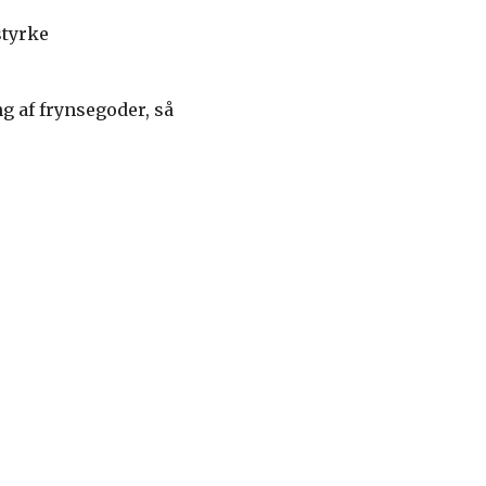
styrke
ng af frynsegoder, så