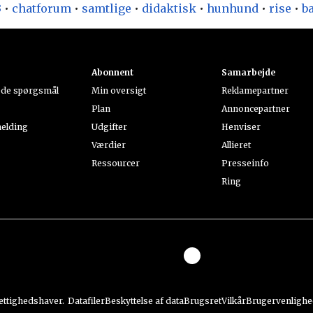
3
•
chatforum
•
samtlige
•
didaktisk
•
hunhund
•
rise
•
ba
Abonnent
Samarbejde
lede spørgsmål
Min oversigt
Reklamepartner
Plan
Annoncepartner
elding
Udgifter
Henviser
Værdier
Allieret
Ressourcer
Presseinfo
Ring
rettighedshaver.
Datafiler
Beskyttelse af data
Brugsret
Vilkår
Brugervenlighe