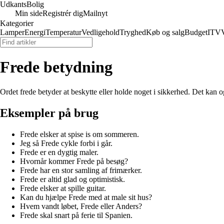
Udkants
Bolig
Min side
Registrér dig
Mailnyt
Kategorier
Lamper
Energi
Temperatur
Vedligehold
Tryghed
Køb og salg
Budget
IT
V
Frede betydning
Ordet frede betyder at beskytte eller holde noget i sikkerhed. Det kan o
Eksempler på brug
Frede elsker at spise is om sommeren.
Jeg så Frede cykle forbi i går.
Frede er en dygtig maler.
Hvornår kommer Frede på besøg?
Frede har en stor samling af frimærker.
Frede er altid glad og optimistisk.
Frede elsker at spille guitar.
Kan du hjælpe Frede med at male sit hus?
Hvem vandt løbet, Frede eller Anders?
Frede skal snart på ferie til Spanien.