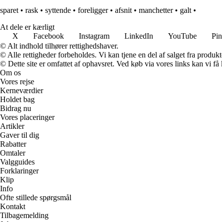
sparet
•
rask
•
syttende
•
foreligger
•
afsnit
•
manchetter
•
galt
•
At dele er kærligt
X
Facebook
Instagram
LinkedIn
YouTube
Pin
© Alt indhold tilhører rettighedshaver.
© Alle rettigheder forbeholdes. Vi kan tjene en del af salget fra produk
© Dette site er omfattet af ophavsret. Ved køb via vores links kan vi 
Om os
Vores rejse
Kerneværdier
Holdet bag
Bidrag nu
Vores placeringer
Artikler
Gaver til dig
Rabatter
Omtaler
Valgguides
Forklaringer
Klip
Info
Ofte stillede spørgsmål
Kontakt
Tilbagemelding