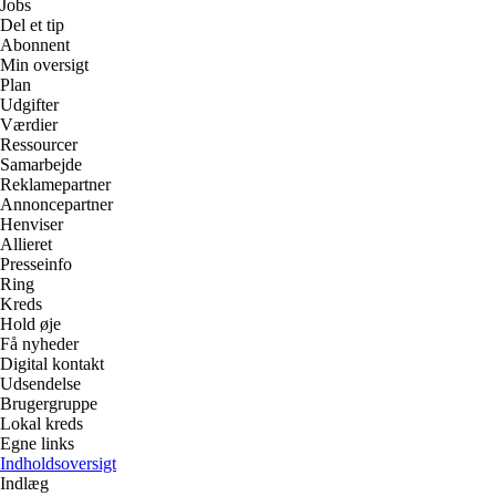
Jobs
Del et tip
Abonnent
Min oversigt
Plan
Udgifter
Værdier
Ressourcer
Samarbejde
Reklamepartner
Annoncepartner
Henviser
Allieret
Presseinfo
Ring
Kreds
Hold øje
Få nyheder
Digital kontakt
Udsendelse
Brugergruppe
Lokal kreds
Egne links
Indholdsoversigt
Indlæg