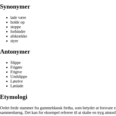
Synonymer
lade være
holde op
stoppe
forhindre
afskrække
styre
Antonymer
Slippe
Frigøre
Frigive
Undslippe
Løsrive
Løslade
Etymologi
Ordet frede stammer fra gammeldansk fretha, som betyder at forsvare elle
sammenhæng. Det kan for eksempel referere til at skabe en tryg atmosfære