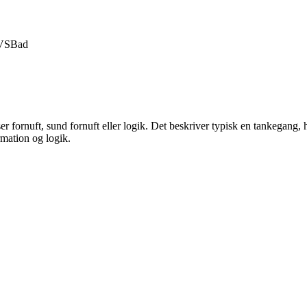
VS
Bad
er fornuft, sund fornuft eller logik. Det beskriver typisk en tankegang, h
rmation og logik.