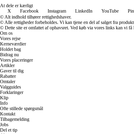
At dele er kærligt
X
Facebook
Instagram
LinkedIn
YouTube
Pin
© Alt indhold tilhører rettighedshaver.
© Alle rettigheder forbeholdes. Vi kan tjene en del af salget fra produk
© Dette site er omfattet af ophavsret. Ved køb via vores links kan vi 
Om os
Vores rejse
Kerneværdier
Holdet bag
Bidrag nu
Vores placeringer
Artikler
Gaver til dig
Rabatter
Omtaler
Valgguides
Forklaringer
Klip
Info
Ofte stillede spørgsmål
Kontakt
Tilbagemelding
Jobs
Del et tip