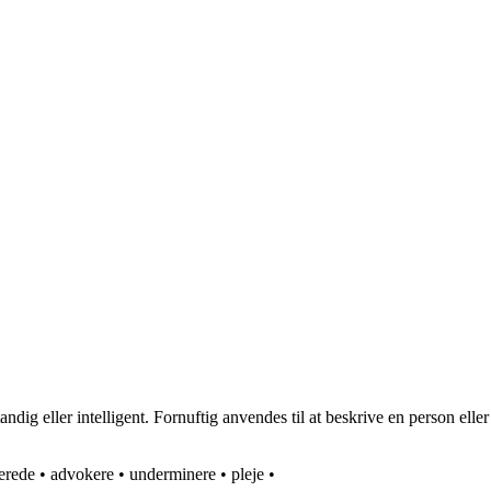
g eller intelligent. Fornuftig anvendes til at beskrive en person eller ha
erede
•
advokere
•
underminere
•
pleje
•