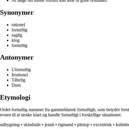
At følge sin sunde fornuft kan lede til gode resultater.
Synonymer
rationel
fornuftig
saglig
klog
fornuftig
Antonymer
Ufornuftig
Irrationel
Tåbelig
Dum
Etymologi
Ordet fornuftig stammer fra gammeldansk fornuftigh, som betyder forstandi
evnen til at tænke klart og handle fornuftigt i forskellige situationer.
udbygning
•
skindside
•
jesuit
•
rigmand
•
pitstop
•
excentrisk
•
kulmin