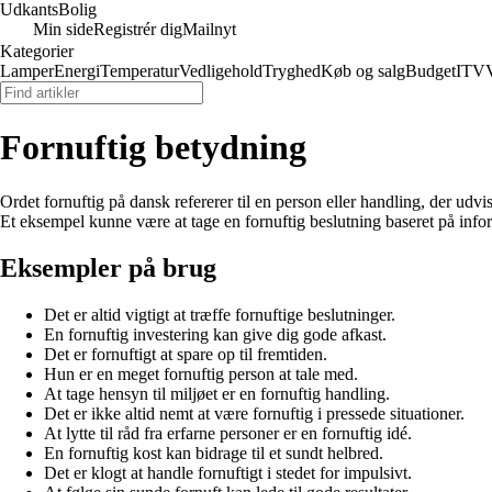
Udkants
Bolig
Min side
Registrér dig
Mailnyt
Kategorier
Lamper
Energi
Temperatur
Vedligehold
Tryghed
Køb og salg
Budget
IT
V
Fornuftig betydning
Ordet fornuftig på dansk refererer til en person eller handling, der udvis
Et eksempel kunne være at tage en fornuftig beslutning baseret på info
Eksempler på brug
Det er altid vigtigt at træffe fornuftige beslutninger.
En fornuftig investering kan give dig gode afkast.
Det er fornuftigt at spare op til fremtiden.
Hun er en meget fornuftig person at tale med.
At tage hensyn til miljøet er en fornuftig handling.
Det er ikke altid nemt at være fornuftig i pressede situationer.
At lytte til råd fra erfarne personer er en fornuftig idé.
En fornuftig kost kan bidrage til et sundt helbred.
Det er klogt at handle fornuftigt i stedet for impulsivt.