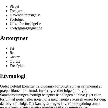
Plaget
Forstyrret
Havende forfølgelse
Forfølget
Udsat for forfølgelse
Forfølgningslignende
Antonymer
Fri
Ro
Sikker
Oplyst
Fredfyldt
Etymologi
Ordet forfulgt kommer fra olddansk forfolget, som er sammensat af
præpositionen for- (mod, imod) og verbet folge (at følge).
Sammensætningen forfulgt betegner handlingen at blive jaget eller
forfulgt af nogen eller noget, ofte med negative konsekvenser for den,
der bliver forfulgt. Det kan også bruges i overført betydning om at
være plaget, hjemsøgt eller forfulgt af dårlige minder eller