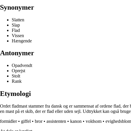
Synonymer
Slatten
Slap
Flad
Vissen
Hængende
Antonymer
Opadvendt
Oprejst
Stolt
Rank
Etymologi
Ordet fladmast stammer fra dansk og er sammensat af ordene flad, der bety
en mast på et skib, der er flad eller uden sejl. Udtrykket kan også bruges 
formidler
•
giffel
•
bror
•
assistenten
•
kanon
•
voldsom
•
evighedsblom