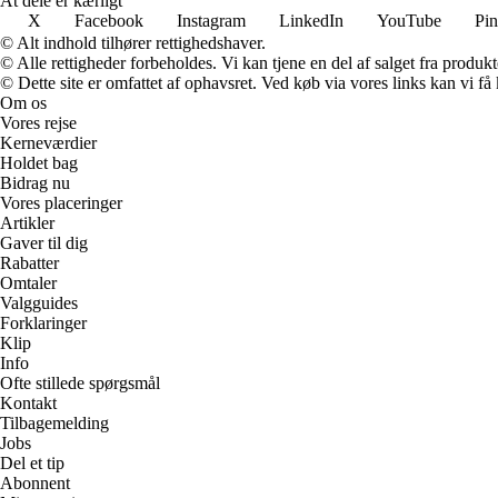
At dele er kærligt
X
Facebook
Instagram
LinkedIn
YouTube
Pin
© Alt indhold tilhører rettighedshaver.
© Alle rettigheder forbeholdes. Vi kan tjene en del af salget fra produk
© Dette site er omfattet af ophavsret. Ved køb via vores links kan vi 
Om os
Vores rejse
Kerneværdier
Holdet bag
Bidrag nu
Vores placeringer
Artikler
Gaver til dig
Rabatter
Omtaler
Valgguides
Forklaringer
Klip
Info
Ofte stillede spørgsmål
Kontakt
Tilbagemelding
Jobs
Del et tip
Abonnent