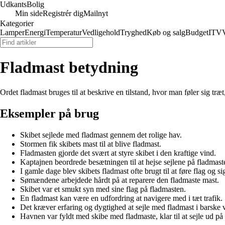
Udkants
Bolig
Min side
Registrér dig
Mailnyt
Kategorier
Lamper
Energi
Temperatur
Vedligehold
Tryghed
Køb og salg
Budget
IT
V
Fladmast betydning
Ordet fladmast bruges til at beskrive en tilstand, hvor man føler sig træt
Eksempler på brug
Skibet sejlede med fladmast gennem det rolige hav.
Stormen fik skibets mast til at blive fladmast.
Fladmasten gjorde det svært at styre skibet i den kraftige vind.
Kaptajnen beordrede besætningen til at hejse sejlene på fladmast
I gamle dage blev skibets fladmast ofte brugt til at føre flag og si
Sømændene arbejdede hårdt på at reparere den fladmaste mast.
Skibet var et smukt syn med sine flag på fladmasten.
En fladmast kan være en udfordring at navigere med i tæt trafik.
Det kræver erfaring og dygtighed at sejle med fladmast i barske v
Havnen var fyldt med skibe med fladmaste, klar til at sejle ud på