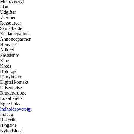
Min oversigt
Plan
Udgifter
Værdier
Ressourcer
Samarbejde
Reklamepartner
Annoncepartner
Henviser
Allieret
Presseinfo
Ring
Kreds
Hold øje
Få nyheder
Digital kontakt
Udsendelse
Brugergruppe
Lokal kreds
Egne links
Indholdsoversigt
Indlæg
Historik
Blogside
Nyhedsfeed