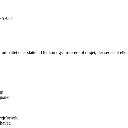
VS
Bad
, udmattet eller slatten. Det kan også referere til noget, der ser slapt el
en.
gnaler.
ejrforhold.
 havet.