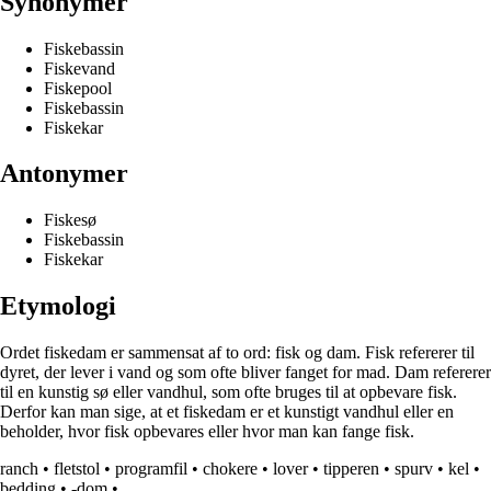
Synonymer
Fiskebassin
Fiskevand
Fiskepool
Fiskebassin
Fiskekar
Antonymer
Fiskesø
Fiskebassin
Fiskekar
Etymologi
Ordet fiskedam er sammensat af to ord: fisk og dam. Fisk refererer til
dyret, der lever i vand og som ofte bliver fanget for mad. Dam refererer
til en kunstig sø eller vandhul, som ofte bruges til at opbevare fisk.
Derfor kan man sige, at et fiskedam er et kunstigt vandhul eller en
beholder, hvor fisk opbevares eller hvor man kan fange fisk.
ranch
•
fletstol
•
programfil
•
chokere
•
lover
•
tipperen
•
spurv
•
kel
•
bedding
•
-dom
•