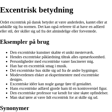
Excentrisk betydning
Ordet excentrisk på dansk betyder at være anderledes, kantet eller at
adskille sig fra normen. Det kan også referere til at have en adfærd
eller stil, der skiller sig ud fra det almindelige eller forventede.
Eksempler på brug
Den excentriske kunstner skabte et unikt mesterværk.
Hendes excentriske påklædning tiltrak alles opmærksomhed.
Personligheder med excentriske vaner fascinerer mig.
Han har en excentrisk smag i musik.
Det excentriske hus skilte sig ud fra de andre bygninger.
Modeverdenen elsker at eksperimentere med excentriske
designs.
Excentriske idéer kan nogle gange føre til genialitet.
Hans excentriske adfærd gjorde ham til en kontroversiel figur.
Den excentriske professor var kendt for sine skøre opfindelser.
Man skal tørre at være lidt excentrisk for at skille sig ud.
Synonymer