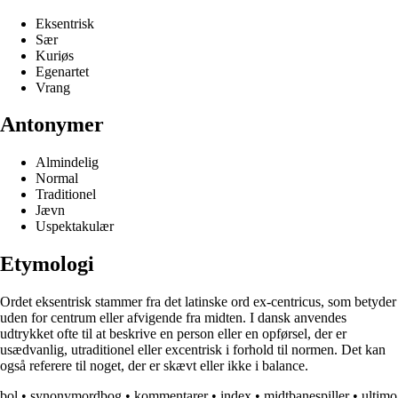
Eksentrisk
Sær
Kuriøs
Egenartet
Vrang
Antonymer
Almindelig
Normal
Traditionel
Jævn
Uspektakulær
Etymologi
Ordet eksentrisk stammer fra det latinske ord ex-centricus, som betyder
uden for centrum eller afvigende fra midten. I dansk anvendes
udtrykket ofte til at beskrive en person eller en opførsel, der er
usædvanlig, utraditionel eller excentrisk i forhold til normen. Det kan
også referere til noget, der er skævt eller ikke i balance.
bol
•
synonymordbog
•
kommentarer
•
index
•
midtbanespiller
•
ultimo