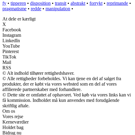
fy
•
tipperen
•
disposition
•
transit
•
abstrakt
•
forrykt
•
reprimande
•
pragmatisme
•
redde
•
manipulation
•
At dele er kærligt
X
Facebook
Instagram
LinkedIn
YouTube
Pinterest
TikTok
Mail
RSS
© Alt indhold tilhører rettighedshaver.
© Alle rettigheder forbeholdes. Vi kan tjene en del af salget fra
produkter, der er købt via vores websted som en del af vores
affilierede partnerskaber med forhandlere.
© Dette site er omfattet af ophavsret. Ved køb via vores links kan vi
få kommission. Indholdet må kun anvendes med forudgående
skriftlig aftale.
Om os
Vores rejse
Kerneværdier
Holdet bag
Bidrag nu