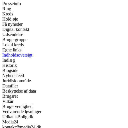
Presseinfo
Ring
Kreds
Hold øje
Få nyheder
Digital kontakt
Udsendelse
Brugergruppe
Lokal kreds
Egne links
Indholdsoversigt
Indlæg
Historik
Blogside
Nyhedsfeed
Juridisk område
Datafiler
Beskyttelse af data
Brugsret
Vilkår
Brugervenlighed
Vedvarende løsninger
UdkantsBolig.dk
Media24
kontakt@media24.dk