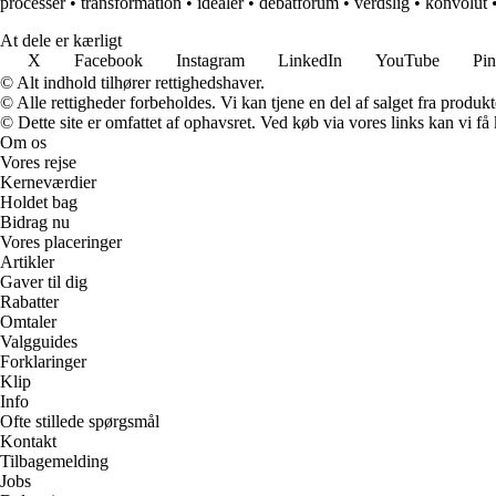
processer
•
transformation
•
idealer
•
debatforum
•
verdslig
•
konvolut
At dele er kærligt
X
Facebook
Instagram
LinkedIn
YouTube
Pin
© Alt indhold tilhører rettighedshaver.
© Alle rettigheder forbeholdes. Vi kan tjene en del af salget fra produk
© Dette site er omfattet af ophavsret. Ved køb via vores links kan vi 
Om os
Vores rejse
Kerneværdier
Holdet bag
Bidrag nu
Vores placeringer
Artikler
Gaver til dig
Rabatter
Omtaler
Valgguides
Forklaringer
Klip
Info
Ofte stillede spørgsmål
Kontakt
Tilbagemelding
Jobs