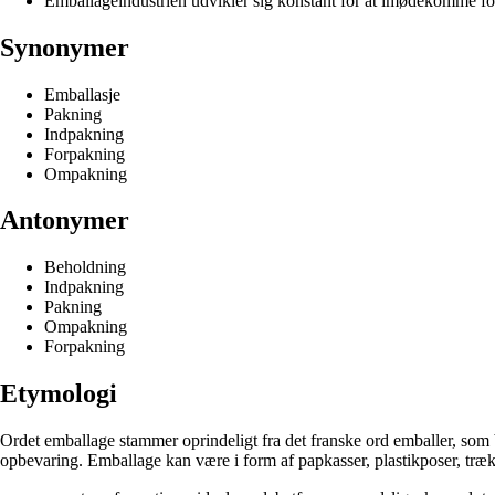
Emballageindustrien udvikler sig konstant for at imødekomme f
Synonymer
Emballasje
Pakning
Indpakning
Forpakning
Ompakning
Antonymer
Beholdning
Indpakning
Pakning
Ompakning
Forpakning
Etymologi
Ordet emballage stammer oprindeligt fra det franske ord emballer, som b
opbevaring. Emballage kan være i form af papkasser, plastikposer, træka