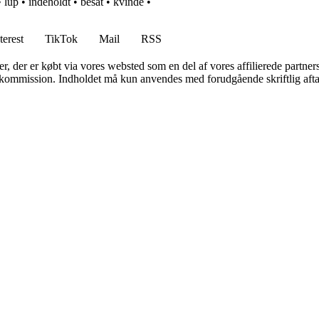
•
lup
•
indeholdt
•
besat
•
kvinde
•
terest
TikTok
Mail
RSS
ter, der er købt via vores websted som en del af vores affilierede partne
få kommission. Indholdet må kun anvendes med forudgående skriftlig afta