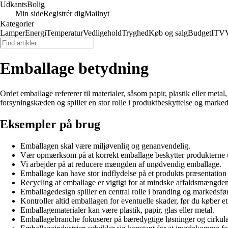
Udkants
Bolig
Min side
Registrér dig
Mailnyt
Kategorier
Lamper
Energi
Temperatur
Vedligehold
Tryghed
Køb og salg
Budget
IT
V
Emballage betydning
Ordet emballage refererer til materialer, såsom papir, plastik eller metal
forsyningskæden og spiller en stor rolle i produktbeskyttelse og marked
Eksempler på brug
Emballagen skal være miljøvenlig og genanvendelig.
Vær opmærksom på at korrekt emballage beskytter produkterne u
Vi arbejder på at reducere mængden af unødvendig emballage.
Emballage kan have stor indflydelse på et produkts præsentation 
Recycling af emballage er vigtigt for at mindske affaldsmængden
Emballagedesign spiller en central rolle i branding og markedsfø
Kontroller altid emballagen for eventuelle skader, før du køber e
Emballagematerialer kan være plastik, papir, glas eller metal.
Emballagebranche fokuserer på bæredygtige løsninger og cirku