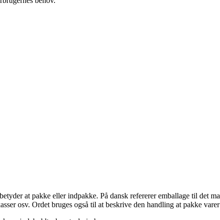
orbrugernes behov.
etyder at pakke eller indpakke. På dansk refererer emballage til det mat
sser osv. Ordet bruges også til at beskrive den handling at pakke varer