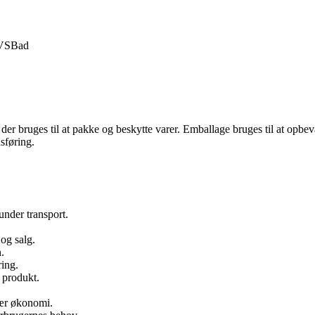
VS
Bad
, der bruges til at pakke og beskytte varer. Emballage bruges til at opbev
sføring.
nder transport.
og salg.
.
ring.
t produkt.
lær økonomi.