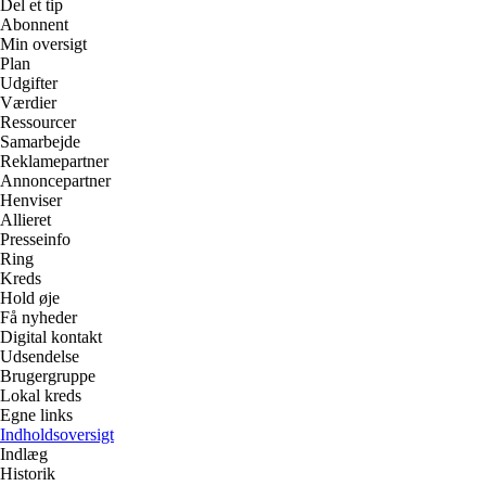
Del et tip
Abonnent
Min oversigt
Plan
Udgifter
Værdier
Ressourcer
Samarbejde
Reklamepartner
Annoncepartner
Henviser
Allieret
Presseinfo
Ring
Kreds
Hold øje
Få nyheder
Digital kontakt
Udsendelse
Brugergruppe
Lokal kreds
Egne links
Indholdsoversigt
Indlæg
Historik