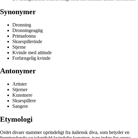
Synonymer
Dronning
Dronningeagtig
Primadonna
Skuespillerinde
Stjerne
Kvinde med attitude
Forfængelig kvinde
Antonymer
Artister
Stjerner
Kunstnere
Skuespillere
Sangere
Etymologi
Ordet divaer stammer oprindeligt fra italiensk diva, som betyder en
fremtrædende og talentfuld kvindelig kunstner, især inden for opera