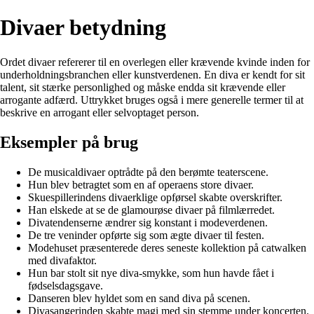
Divaer betydning
Ordet divaer refererer til en overlegen eller krævende kvinde inden for
underholdningsbranchen eller kunstverdenen. En diva er kendt for sit
talent, sit stærke personlighed og måske endda sit krævende eller
arrogante adfærd. Uttrykket bruges også i mere generelle termer til at
beskrive en arrogant eller selvoptaget person.
Eksempler på brug
De musicaldivaer optrådte på den berømte teaterscene.
Hun blev betragtet som en af operaens store divaer.
Skuespillerindens divaerklige opførsel skabte overskrifter.
Han elskede at se de glamourøse divaer på filmlærredet.
Divatendenserne ændrer sig konstant i modeverdenen.
De tre veninder opførte sig som ægte divaer til festen.
Modehuset præsenterede deres seneste kollektion på catwalken
med divafaktor.
Hun bar stolt sit nye diva-smykke, som hun havde fået i
fødselsdagsgave.
Danseren blev hyldet som en sand diva på scenen.
Divasangerinden skabte magi med sin stemme under koncerten.