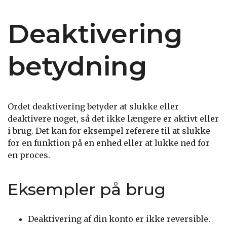
Deaktivering
betydning
Ordet deaktivering betyder at slukke eller
deaktivere noget, så det ikke længere er aktivt eller
i brug. Det kan for eksempel referere til at slukke
for en funktion på en enhed eller at lukke ned for
en proces.
Eksempler på brug
Deaktivering af din konto er ikke reversible.