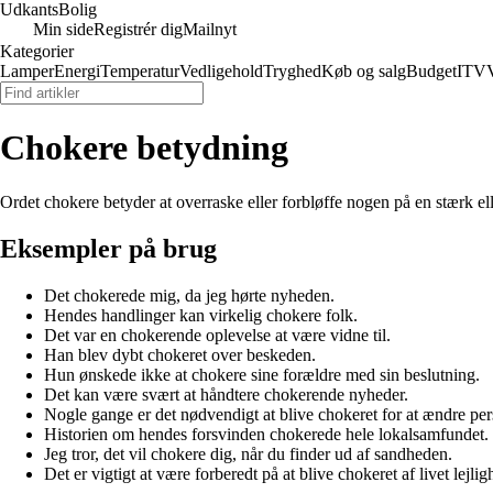
Udkants
Bolig
Min side
Registrér dig
Mailnyt
Kategorier
Lamper
Energi
Temperatur
Vedligehold
Tryghed
Køb og salg
Budget
IT
V
Chokere betydning
Ordet chokere betyder at overraske eller forbløffe nogen på en stærk el
Eksempler på brug
Det chokerede mig, da jeg hørte nyheden.
Hendes handlinger kan virkelig chokere folk.
Det var en chokerende oplevelse at være vidne til.
Han blev dybt chokeret over beskeden.
Hun ønskede ikke at chokere sine forældre med sin beslutning.
Det kan være svært at håndtere chokerende nyheder.
Nogle gange er det nødvendigt at blive chokeret for at ændre per
Historien om hendes forsvinden chokerede hele lokalsamfundet.
Jeg tror, det vil chokere dig, når du finder ud af sandheden.
Det er vigtigt at være forberedt på at blive chokeret af livet lejlig