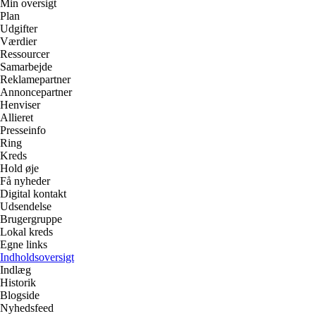
Min oversigt
Plan
Udgifter
Værdier
Ressourcer
Samarbejde
Reklamepartner
Annoncepartner
Henviser
Allieret
Presseinfo
Ring
Kreds
Hold øje
Få nyheder
Digital kontakt
Udsendelse
Brugergruppe
Lokal kreds
Egne links
Indholdsoversigt
Indlæg
Historik
Blogside
Nyhedsfeed