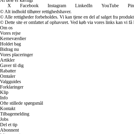
At dele er kærligt
X
Facebook
Instagram
LinkedIn
YouTube
Pin
© Alt indhold tilhører rettighedshaver.
© Alle rettigheder forbeholdes. Vi kan tjene en del af salget fra produk
© Dette site er omfattet af ophavsret. Ved køb via vores links kan vi 
Om os
Vores rejse
Kerneværdier
Holdet bag
Bidrag nu
Vores placeringer
Artikler
Gaver til dig
Rabatter
Omtaler
Valgguides
Forklaringer
Klip
Info
Ofte stillede spørgsmål
Kontakt
Tilbagemelding
Jobs
Del et tip
Abonnent