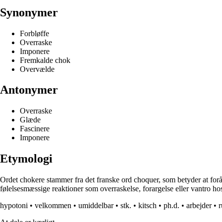
Synonymer
Forbløffe
Overraske
Imponere
Fremkalde chok
Overvælde
Antonymer
Overraske
Glæde
Fascinere
Imponere
Etymologi
Ordet chokere stammer fra det franske ord choquer, som betyder at forår
følelsesmæssige reaktioner som overraskelse, forargelse eller vantro hos
hypotoni
•
velkommen
•
umiddelbar
•
stk.
•
kitsch
•
ph.d.
•
arbejder
•
r