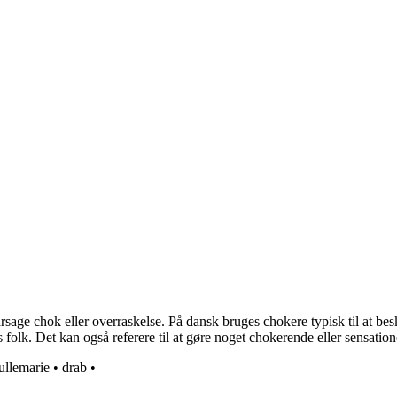
sage chok eller overraskelse. På dansk bruges chokere typisk til at bes
 folk. Det kan også referere til at gøre noget chokerende eller sensatio
ullemarie
•
drab
•