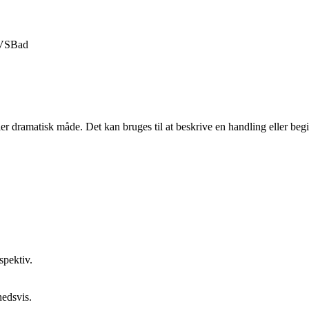
VS
Bad
ler dramatisk måde. Det kan bruges til at beskrive en handling eller beg
spektiv.
hedsvis.