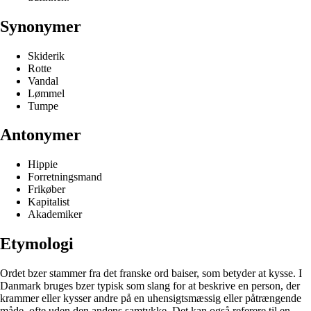
Synonymer
Skiderik
Rotte
Vandal
Lømmel
Tumpe
Antonymer
Hippie
Forretningsmand
Frikøber
Kapitalist
Akademiker
Etymologi
Ordet bzer stammer fra det franske ord baiser, som betyder at kysse. I
Danmark bruges bzer typisk som slang for at beskrive en person, der
krammer eller kysser andre på en uhensigtsmæssig eller påtrængende
måde, ofte uden den andens samtykke. Det kan også referere til en