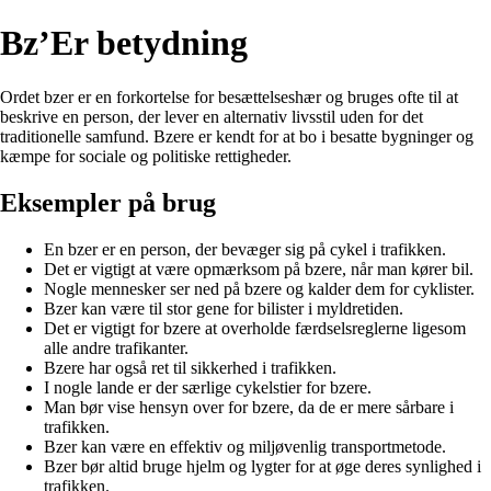
Bz’Er betydning
Ordet bzer er en forkortelse for besættelseshær og bruges ofte til at
beskrive en person, der lever en alternativ livsstil uden for det
traditionelle samfund. Bzere er kendt for at bo i besatte bygninger og
kæmpe for sociale og politiske rettigheder.
Eksempler på brug
En bzer er en person, der bevæger sig på cykel i trafikken.
Det er vigtigt at være opmærksom på bzere, når man kører bil.
Nogle mennesker ser ned på bzere og kalder dem for cyklister.
Bzer kan være til stor gene for bilister i myldretiden.
Det er vigtigt for bzere at overholde færdselsreglerne ligesom
alle andre trafikanter.
Bzere har også ret til sikkerhed i trafikken.
I nogle lande er der særlige cykelstier for bzere.
Man bør vise hensyn over for bzere, da de er mere sårbare i
trafikken.
Bzer kan være en effektiv og miljøvenlig transportmetode.
Bzer bør altid bruge hjelm og lygter for at øge deres synlighed i
trafikken.